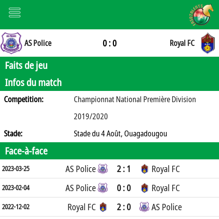
0 : 0
AS Police
Royal FC
Faits de jeu
Infos du match
Competition:
Championnat National Première Division
2019/2020
Stade:
Stade du 4 Août, Ouagadougou
Face-à-face
AS Police
2 : 1
Royal FC
2023-03-25
AS Police
0 : 0
Royal FC
2023-02-04
Royal FC
2 : 0
AS Police
2022-12-02