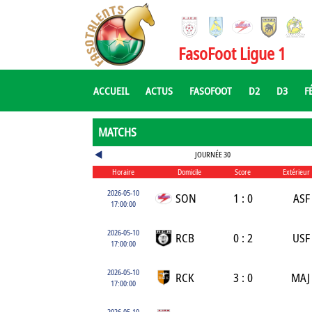
FasoFoot Ligue 1
ACCUEIL
ACTUS
FASOFOOT
D2
D3
F
MATCHS
JOURNÉE 30
Horaire
Domicile
Score
Extérieur
2026-05-10
SON
1 : 0
ASF
17:00:00
2026-05-10
RCB
0 : 2
USF
17:00:00
2026-05-10
RCK
3 : 0
MAJ
17:00:00
2026-05-10