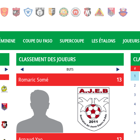
ÉMININE
COUPE DU FASO
SUPERCOUPE
LES ÉTALONS
JOUEURS
CLASSEMENT DES JOUEURS
CL
#
BUTS
1
Romaric Somé
13
2
3
4
5
6
7
Arnaud Yao
12