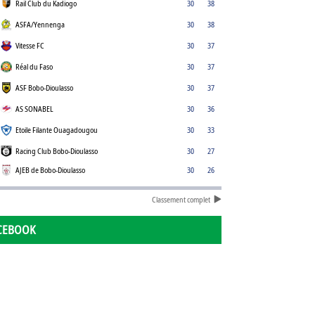
Rail Club du Kadiogo
30
38
ASFA/Yennenga
30
38
Vitesse FC
30
37
Réal du Faso
30
37
ASF Bobo-Dioulasso
30
37
AS SONABEL
30
36
Etoile Filante Ouagadougou
30
33
Racing Club Bobo-Dioulasso
30
27
AJEB de Bobo-Dioulasso
30
26
Classement complet
CEBOOK