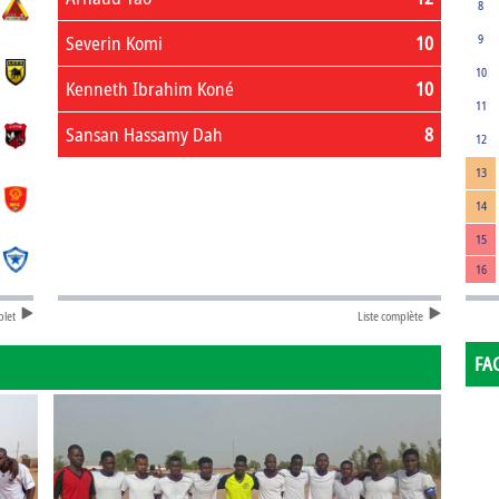
8
Severin Komi
10
9
10
Kenneth Ibrahim Koné
10
11
Sansan Hassamy Dah
8
12
13
14
15
16
plet
Liste complète
FA