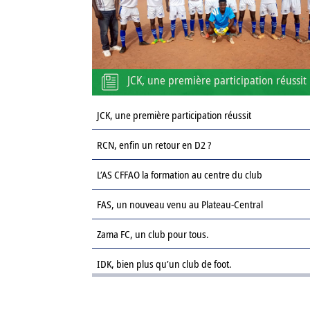
JCK, une première participation réussit
JCK, une première participation réussit
RCN, enfin un retour en D2 ?
L’AS CFFAO la formation au centre du club
FAS, un nouveau venu au Plateau-Central
Zama FC, un club pour tous.
IDK, bien plus qu’un club de foot.
Le Sahel FC : une revanche sur la saison passée.