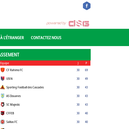
 À L'ÉTRANGER
CONTACTEZ NOUS
ASSEMENT
Equipe
J
P
CF Rahimo FC
30
69
USFA
30
49
Sporting Football des Cascades
30
43
AS Douanes
30
43
SC Majestic
30
43
CFFEB
30
40
Salitas FC
30
40