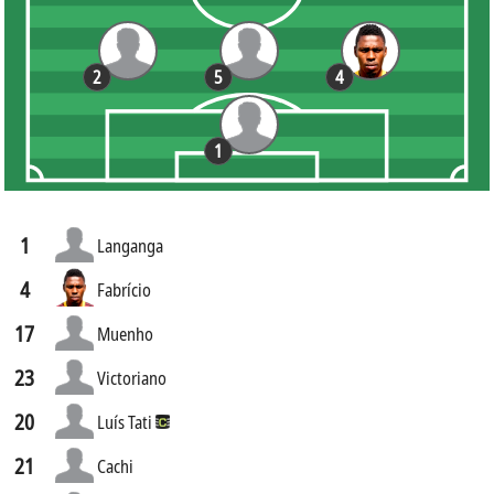
2
5
4
1
1
Langanga
4
Fabrício
17
Muenho
23
Victoriano
20
Luís Tati
21
Cachi