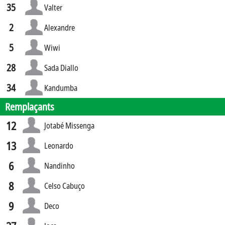
35
Valter
2
Alexandre
5
Wiwi
28
Sada Diallo
34
Kandumba
Remplaçants
12
Jotabé Missenga
13
Leonardo
6
Nandinho
8
Celso Cabuço
9
Deco