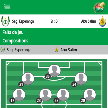
3 : 0
Sag. Esperança
Abu Salim
Faits de jeu
Compositions
Sag. Esperança
Abu Salim
35
21
34
17
23
28
20