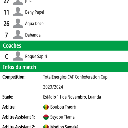
27
Joca
11
Beny Papel
26
Água Doce
7
Dabanda
Coaches
C
Roque Sapiri
Infos du match
Competition:
TotalEnergies CAF Confederation Cup
2023/2024
Stade:
Estádio 11 de Novembro, Luanda
Arbitre:
Boubou Traoré
Arbitre Assistant 1:
Seydou Tiama
Arbitre Assistant 2:
Modibo Samaké