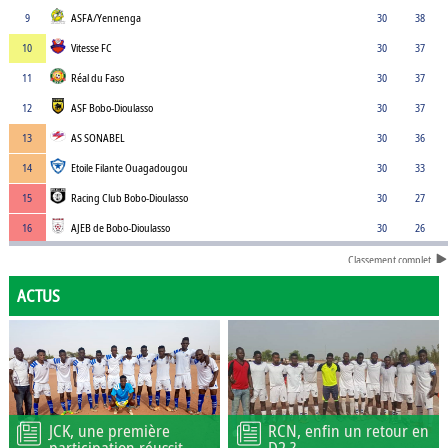
9
ASFA/Yennenga
30
38
10
Vitesse FC
30
37
11
Réal du Faso
30
37
12
ASF Bobo-Dioulasso
30
37
13
AS SONABEL
30
36
14
Etoile Filante Ouagadougou
30
33
15
Racing Club Bobo-Dioulasso
30
27
16
AJEB de Bobo-Dioulasso
30
26
Classement complet
ACTUS
JCK, une première
RCN, enfin un retour en
participation réussit
D2 ?