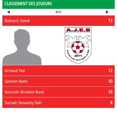
CLASSEMENT DES JOUEURS
BUTS
Romaric Somé
13
Arnaud Yao
12
Severin Komi
10
Kenneth Ibrahim Koné
10
Sansan Hassamy Dah
8