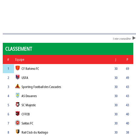
Liste complète
CLASSEMENT
#
Equipe
J
P
1
CF Rahimo FC
30
69
2
USFA
30
49
3
Sporting Football des Cascades
30
43
4
AS Douanes
30
43
5
SC Majestic
30
43
6
CFFEB
30
40
7
Salitas FC
30
40
8
Rail Club du Kadiogo
30
38