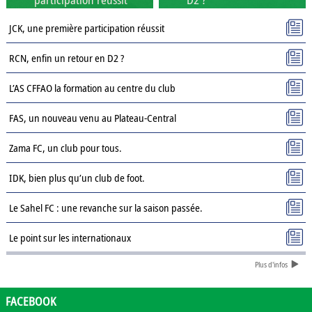
JCK, une première participation réussit
RCN, enfin un retour en D2 ?
L’AS CFFAO la formation au centre du club
FAS, un nouveau venu au Plateau-Central
Zama FC, un club pour tous.
IDK, bien plus qu’un club de foot.
Le Sahel FC : une revanche sur la saison passée.
Le point sur les internationaux
Plus d'infos
Présentation des clubs de D3 : AJSD
Présentation des clubs de D3 : ASPC Tenkodogo
FACEBOOK