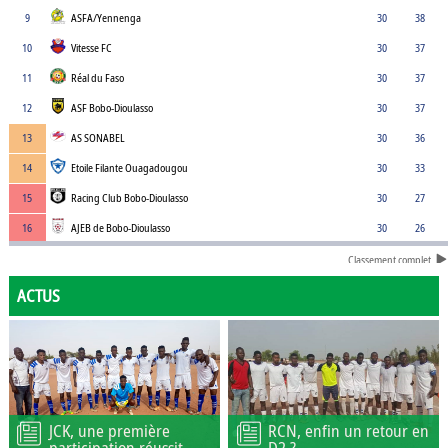
9
ASFA/Yennenga
30
38
10
Vitesse FC
30
37
11
Réal du Faso
30
37
12
ASF Bobo-Dioulasso
30
37
13
AS SONABEL
30
36
14
Etoile Filante Ouagadougou
30
33
15
Racing Club Bobo-Dioulasso
30
27
16
AJEB de Bobo-Dioulasso
30
26
Classement complet
ACTUS
JCK, une première
RCN, enfin un retour en
participation réussit
D2 ?