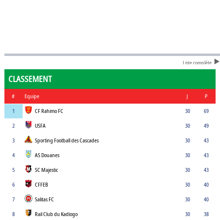
Liste complète
CLASSEMENT
#
Equipe
J
P
1
CF Rahimo FC
30
69
2
USFA
30
49
3
Sporting Football des Cascades
30
43
4
AS Douanes
30
43
5
SC Majestic
30
43
6
CFFEB
30
40
7
Salitas FC
30
40
8
Rail Club du Kadiogo
30
38