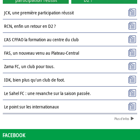
JCK, une première participation réussit
RCN, enfin un retour en D2 ?
L’AS CFFAO la formation au centre du club
FAS, un nouveau venu au Plateau-Central
Zama FC, un club pour tous.
IDK, bien plus qu’un club de foot.
Le Sahel FC : une revanche sur la saison passée.
Le point sur les internationaux
Plus d'infos
Présentation des clubs de D3 : AJSD
Présentation des clubs de D3 : ASPC Tenkodogo
FACEBOOK