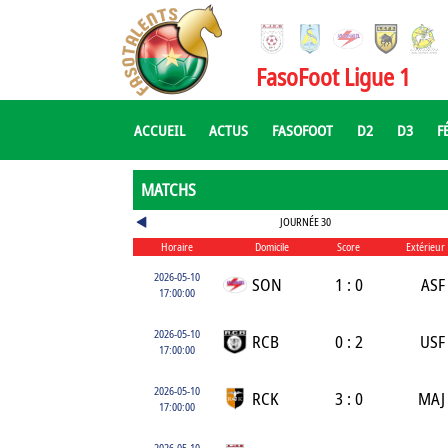
FasoFoot Ligue 1
ACCUEIL
ACTUS
FASOFOOT
D2
D3
F
MATCHS
JOURNÉE 30
Horaire
Domicile
Score
Extérieur
2026-05-10
SON
1 : 0
ASF
17:00:00
2026-05-10
RCB
0 : 2
USF
17:00:00
2026-05-10
RCK
3 : 0
MAJ
17:00:00
2026-05-10