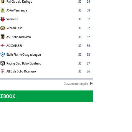
Rail Club du Kadiogo
30
38
ASFA/Yennenga
30
38
Vitesse FC
30
37
Réal du Faso
30
37
ASF Bobo-Dioulasso
30
37
AS SONABEL
30
36
Etoile Filante Ouagadougou
30
33
Racing Club Bobo-Dioulasso
30
27
AJEB de Bobo-Dioulasso
30
26
Classement complet
CEBOOK