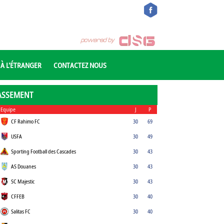
 À L'ÉTRANGER
CONTACTEZ NOUS
ASSEMENT
Equipe
J
P
CF Rahimo FC
30
69
USFA
30
49
Sporting Football des Cascades
30
43
AS Douanes
30
43
SC Majestic
30
43
CFFEB
30
40
Salitas FC
30
40