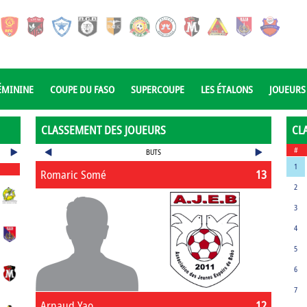
ÉMININE
COUPE DU FASO
SUPERCOUPE
LES ÉTALONS
JOUEURS
CLASSEMENT DES JOUEURS
CL
#
BUTS
1
Romaric Somé
13
2
3
4
5
6
7
Arnaud Yao
12