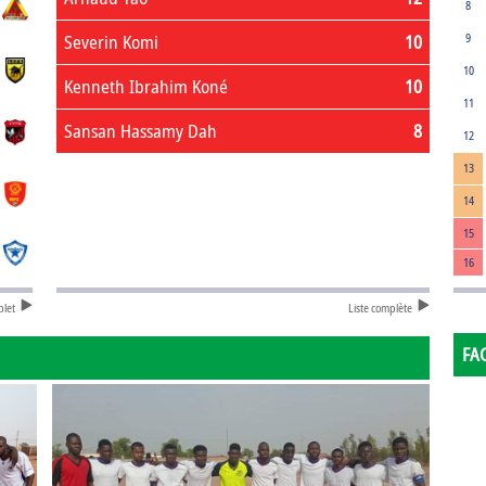
8
Severin Komi
10
9
10
Kenneth Ibrahim Koné
10
11
Sansan Hassamy Dah
8
12
13
14
15
16
plet
Liste complète
FA