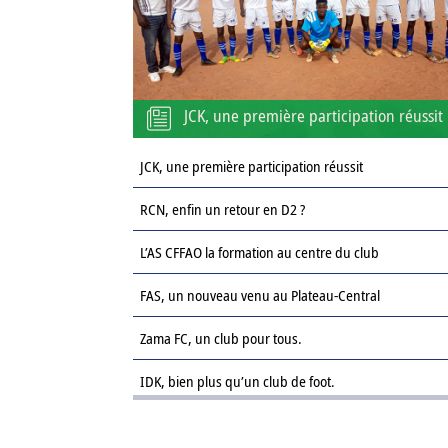
JCK, une première participation réussit
JCK, une première participation réussit
RCN, enfin un retour en D2 ?
L’AS CFFAO la formation au centre du club
FAS, un nouveau venu au Plateau-Central
Zama FC, un club pour tous.
IDK, bien plus qu’un club de foot.
Le Sahel FC : une revanche sur la saison passée.