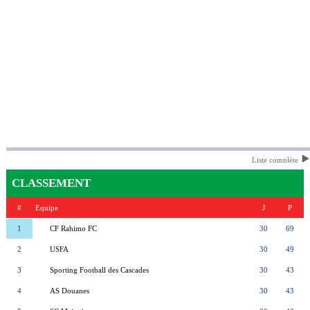
Liste complète
CLASSEMENT
#
Equipe
J
P
1
CF Rahimo FC
30
69
2
USFA
30
49
3
Sporting Football des Cascades
30
43
4
AS Douanes
30
43