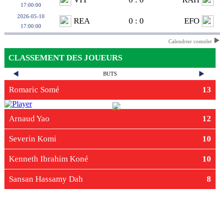
17:00:00
2026-05-10
REA
0 : 0
EFO
17:00:00
Calendrier complet
CLASSEMENT DES JOUEURS
BUTS
Romaric Somé
13
Arnaud Yao
12
Severin Komi
10
Kenneth Ibrahim Koné
10
Sansan Hassamy Dah
8