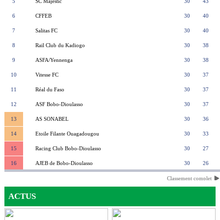
5
SC Majestic
30
43
6
CFFEB
30
40
7
Salitas FC
30
40
8
Rail Club du Kadiogo
30
38
9
ASFA/Yennenga
30
38
10
Vitesse FC
30
37
11
Réal du Faso
30
37
12
ASF Bobo-Dioulasso
30
37
13
AS SONABEL
30
36
14
Etoile Filante Ouagadougou
30
33
15
Racing Club Bobo-Dioulasso
30
27
16
AJEB de Bobo-Dioulasso
30
26
Classement complet
ACTUS