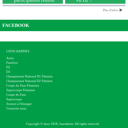
participation réussit
en D2 ?
Plus d'infos
JCK, une première participation réussit
RCN, enfin un retour en D2 ?
FACEBOOK
L’AS CFFAO la formation au centre du club
FAS, un nouveau venu au Plateau-Central
LIENS RAPIDES
Actus
Zama FC, un club pour tous.
Fasofoot
D2
D3
IDK, bien plus qu’un club de foot.
Championnat National D1 Féminin
Championnat National D2 Féminin
Le Sahel FC : une revanche sur la saison passée.
Coupe du Faso Féminine
Supercoupe Féminine
Coupe du Faso
Le point sur les internationaux
Supercoupe
Joueurs à l'étranger
Contactez nous
Présentation des clubs de D3 : AJSD
Présentation des clubs de D3 : ASPC Tenkodogo
Copyright © since 2018, fasotalents. All rights reserved.