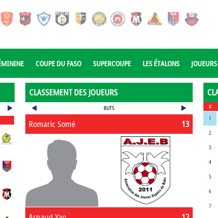
ÉMININE
COUPE DU FASO
SUPERCOUPE
LES ÉTALONS
JOUEURS
CLASSEMENT DES JOUEURS
CL
#
BUTS
1
Romaric Somé
13
2
3
4
5
6
7
Arnaud Yao
12