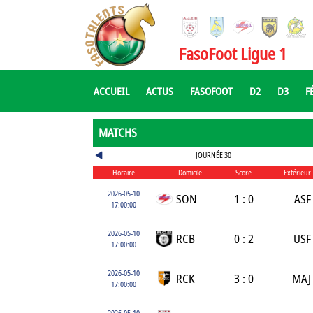
FasoFoot Ligue 1
ACCUEIL
ACTUS
FASOFOOT
D2
D3
F
MATCHS
JOURNÉE 30
Horaire
Domicile
Score
Extérieur
2026-05-10
SON
1 : 0
ASF
17:00:00
2026-05-10
RCB
0 : 2
USF
17:00:00
2026-05-10
RCK
3 : 0
MAJ
17:00:00
2026-05-10