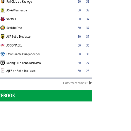
Rail Club du Kadiogo
30
38
ASFA/Yennenga
30
38
Vitesse FC
30
37
Réal du Faso
30
37
ASF Bobo-Dioulasso
30
37
AS SONABEL
30
36
Etoile Filante Ouagadougou
30
33
Racing Club Bobo-Dioulasso
30
27
AJEB de Bobo-Dioulasso
30
26
Classement complet
CEBOOK