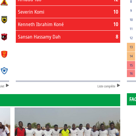
8
Severin Komi
10
9
10
Kenneth Ibrahim Koné
10
11
Sansan Hassamy Dah
8
12
13
14
15
16
plet
Liste complète
FA