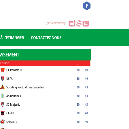
 À L'ÉTRANGER
CONTACTEZ NOUS
ASSEMENT
Equipe
J
P
CF Rahimo FC
30
69
USFA
30
49
Sporting Football des Cascades
30
43
AS Douanes
30
43
SC Majestic
30
43
CFFEB
30
40
Salitas FC
30
40