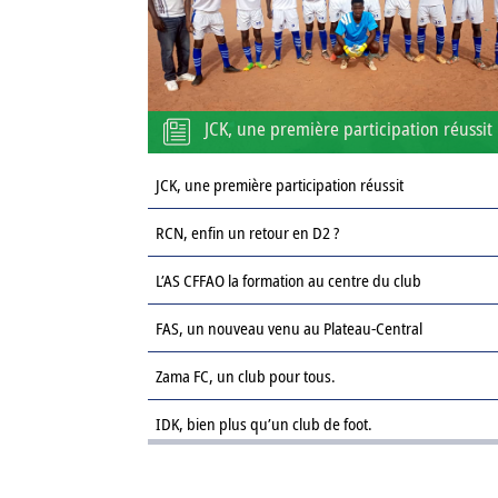
JCK, une première participation réussit
JCK, une première participation réussit
RCN, enfin un retour en D2 ?
L’AS CFFAO la formation au centre du club
FAS, un nouveau venu au Plateau-Central
Zama FC, un club pour tous.
IDK, bien plus qu’un club de foot.
Le Sahel FC : une revanche sur la saison passée.