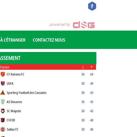
 À L'ÉTRANGER
CONTACTEZ NOUS
ASSEMENT
Equipe
J
P
CF Rahimo FC
30
69
USFA
30
49
Sporting Football des Cascades
30
43
AS Douanes
30
43
SC Majestic
30
43
CFFEB
30
40
Salitas FC
30
40