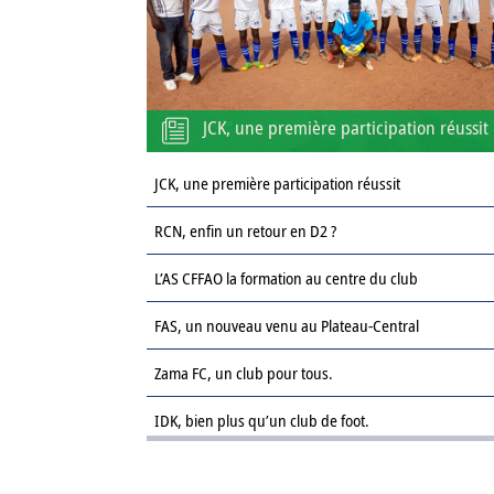
JCK, une première participation réussit
JCK, une première participation réussit
RCN, enfin un retour en D2 ?
L’AS CFFAO la formation au centre du club
FAS, un nouveau venu au Plateau-Central
Zama FC, un club pour tous.
IDK, bien plus qu’un club de foot.
Le Sahel FC : une revanche sur la saison passée.