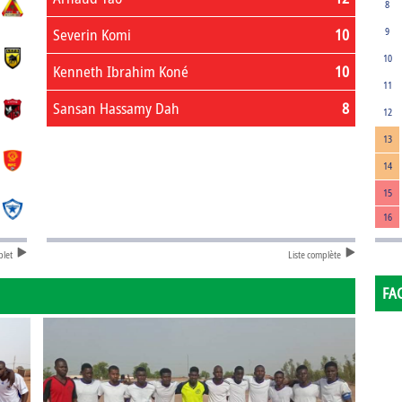
8
Severin Komi
10
9
10
Kenneth Ibrahim Koné
10
11
Sansan Hassamy Dah
8
12
13
14
15
16
plet
Liste complète
FA