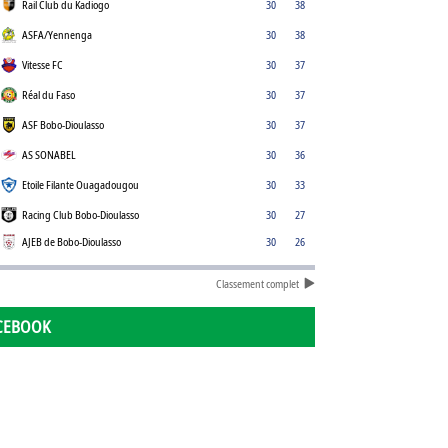
Rail Club du Kadiogo
30
38
ASFA/Yennenga
30
38
Vitesse FC
30
37
Réal du Faso
30
37
ASF Bobo-Dioulasso
30
37
AS SONABEL
30
36
Etoile Filante Ouagadougou
30
33
Racing Club Bobo-Dioulasso
30
27
AJEB de Bobo-Dioulasso
30
26
Classement complet
CEBOOK