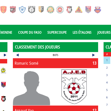
ÉMININE
COUPE DU FASO
SUPERCOUPE
LES ÉTALONS
JOUEURS
CLASSEMENT DES JOUEURS
CL
#
BUTS
1
Romaric Somé
13
2
3
4
5
6
7
Arnaud Yao
12