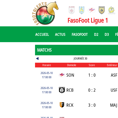
FasoFoot Ligue 1
ACCUEIL
ACTUS
FASOFOOT
D2
D3
F
MATCHS
JOURNÉE 30
Horaire
Domicile
Score
Extérieur
2026-05-10
SON
1 : 0
ASF
17:00:00
2026-05-10
RCB
0 : 2
USF
17:00:00
2026-05-10
RCK
3 : 0
MAJ
17:00:00
2026-05-10