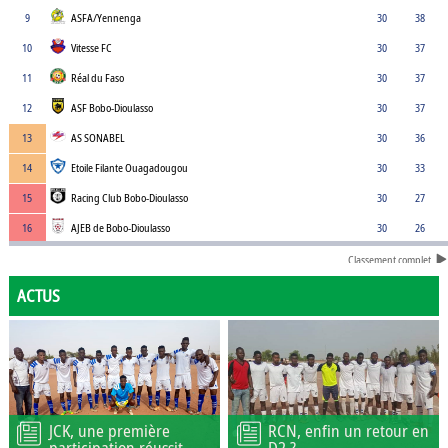
9
ASFA/Yennenga
30
38
10
Vitesse FC
30
37
11
Réal du Faso
30
37
12
ASF Bobo-Dioulasso
30
37
13
AS SONABEL
30
36
14
Etoile Filante Ouagadougou
30
33
15
Racing Club Bobo-Dioulasso
30
27
16
AJEB de Bobo-Dioulasso
30
26
Classement complet
ACTUS
JCK, une première
RCN, enfin un retour en
participation réussit
D2 ?