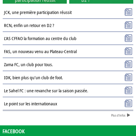
JCK, une première participation réussit
RCN, enfin un retour en D2 ?
L’AS CFFAO la formation au centre du club
FAS, un nouveau venu au Plateau-Central
Zama FC, un club pour tous.
IDK, bien plus qu’un club de foot.
Le Sahel FC : une revanche sur la saison passée.
Le point sur les internationaux
Plus d'infos
Présentation des clubs de D3 : AJSD
Présentation des clubs de D3 : ASPC Tenkodogo
FACEBOOK