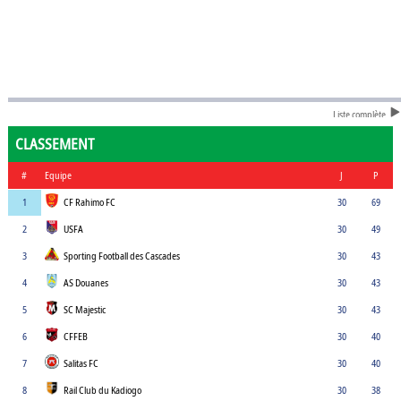
Liste complète
CLASSEMENT
#
Equipe
J
P
1
CF Rahimo FC
30
69
2
USFA
30
49
3
Sporting Football des Cascades
30
43
4
AS Douanes
30
43
5
SC Majestic
30
43
6
CFFEB
30
40
7
Salitas FC
30
40
8
Rail Club du Kadiogo
30
38