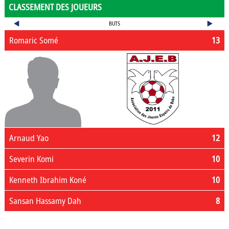
CLASSEMENT DES JOUEURS
BUTS
Romaric Somé
13
Arnaud Yao
12
Severin Komi
10
Kenneth Ibrahim Koné
10
Sansan Hassamy Dah
8