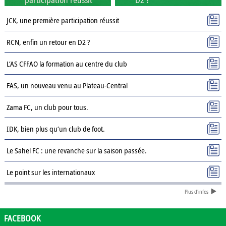
JCK, une première participation réussit
RCN, enfin un retour en D2 ?
L’AS CFFAO la formation au centre du club
FAS, un nouveau venu au Plateau-Central
Zama FC, un club pour tous.
IDK, bien plus qu’un club de foot.
Le Sahel FC : une revanche sur la saison passée.
Le point sur les internationaux
Plus d'infos
Présentation des clubs de D3 : AJSD
Présentation des clubs de D3 : ASPC Tenkodogo
FACEBOOK