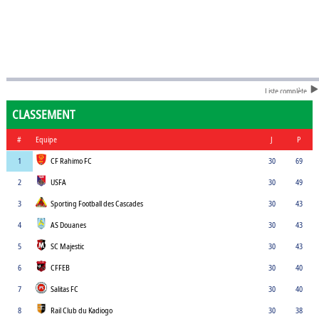
Liste complète
CLASSEMENT
#
Equipe
J
P
1
CF Rahimo FC
30
69
2
USFA
30
49
3
Sporting Football des Cascades
30
43
4
AS Douanes
30
43
5
SC Majestic
30
43
6
CFFEB
30
40
7
Salitas FC
30
40
8
Rail Club du Kadiogo
30
38