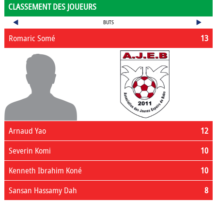
CLASSEMENT DES JOUEURS
BUTS
Romaric Somé
13
Arnaud Yao
12
Severin Komi
10
Kenneth Ibrahim Koné
10
Sansan Hassamy Dah
8