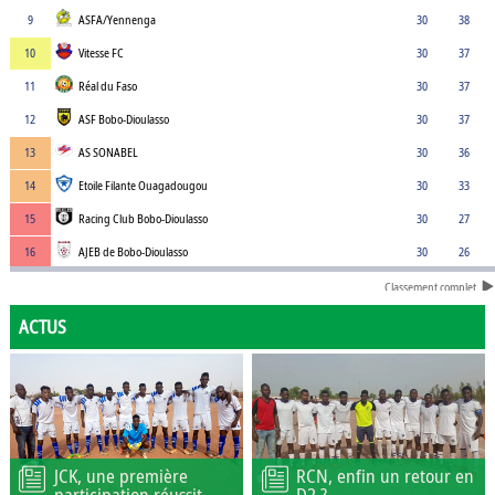
9
ASFA/Yennenga
30
38
10
Vitesse FC
30
37
11
Réal du Faso
30
37
12
ASF Bobo-Dioulasso
30
37
13
AS SONABEL
30
36
14
Etoile Filante Ouagadougou
30
33
15
Racing Club Bobo-Dioulasso
30
27
16
AJEB de Bobo-Dioulasso
30
26
Classement complet
ACTUS
JCK, une première
RCN, enfin un retour en
participation réussit
D2 ?