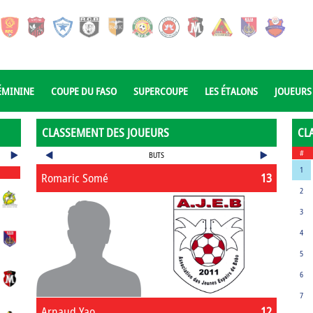
ÉMININE
COUPE DU FASO
SUPERCOUPE
LES ÉTALONS
JOUEURS
CLASSEMENT DES JOUEURS
CL
#
BUTS
1
Romaric Somé
13
2
3
4
5
6
7
Arnaud Yao
12