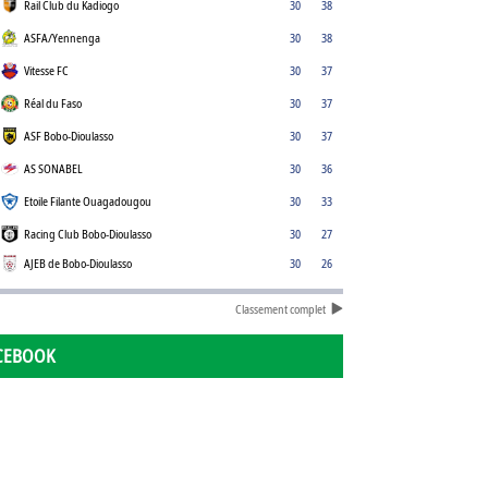
Rail Club du Kadiogo
30
38
ASFA/Yennenga
30
38
Vitesse FC
30
37
Réal du Faso
30
37
ASF Bobo-Dioulasso
30
37
AS SONABEL
30
36
Etoile Filante Ouagadougou
30
33
Racing Club Bobo-Dioulasso
30
27
AJEB de Bobo-Dioulasso
30
26
Classement complet
CEBOOK