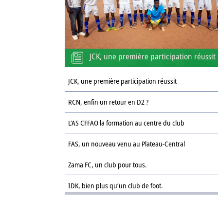
JCK, une première participation réussit
JCK, une première participation réussit
RCN, enfin un retour en D2 ?
L’AS CFFAO la formation au centre du club
FAS, un nouveau venu au Plateau-Central
Zama FC, un club pour tous.
IDK, bien plus qu’un club de foot.
Le Sahel FC : une revanche sur la saison passée.