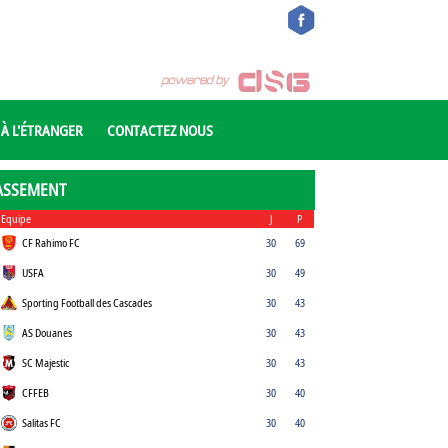
 À L'ÉTRANGER
CONTACTEZ NOUS
ASSEMENT
Equipe
J
P
CF Rahimo FC
30
69
USFA
30
49
Sporting Football des Cascades
30
43
AS Douanes
30
43
SC Majestic
30
43
CFFEB
30
40
Salitas FC
30
40