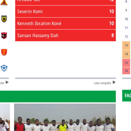
8
Severin Komi
10
9
10
Kenneth Ibrahim Koné
10
11
Sansan Hassamy Dah
8
12
13
14
15
16
plet
Liste complète
FA