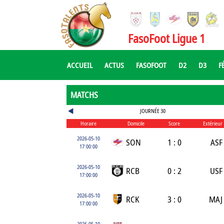
FasoFoot Ligue 1
ACCUEIL
ACTUS
FASOFOOT
D2
D3
F
MATCHS
JOURNÉE 30
Horaire
Domicile
Score
Extérieur
2026-05-10
SON
1 : 0
ASF
17:00:00
2026-05-10
RCB
0 : 2
USF
17:00:00
2026-05-10
RCK
3 : 0
MAJ
17:00:00
2026-05-10