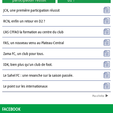
JCK, une première participation réussit
RCN, enfin un retour en D2 ?
L’AS CFFAO la formation au centre du club
FAS, un nouveau venu au Plateau-Central
Zama FC, un club pour tous.
IDK, bien plus qu’un club de foot.
Le Sahel FC : une revanche sur la saison passée.
Le point sur les internationaux
Plus d'infos
Présentation des clubs de D3 : AJSD
Présentation des clubs de D3 : ASPC Tenkodogo
FACEBOOK