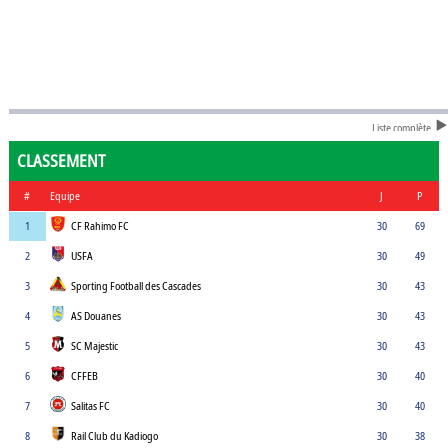
Liste complète
CLASSEMENT
#
Equipe
J
P
1
CF Rahimo FC
30
69
2
USFA
30
49
3
Sporting Football des Cascades
30
43
4
AS Douanes
30
43
5
SC Majestic
30
43
6
CFFEB
30
40
7
Salitas FC
30
40
8
Rail Club du Kadiogo
30
38