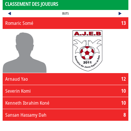
CLASSEMENT DES JOUEURS
BUTS
Romaric Somé
13
Arnaud Yao
12
Severin Komi
10
Kenneth Ibrahim Koné
10
Sansan Hassamy Dah
8