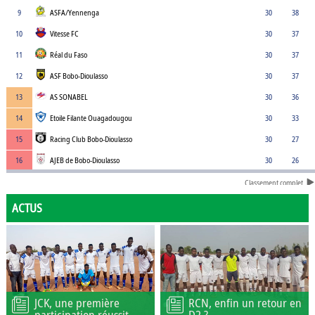
9
ASFA/Yennenga
30
38
10
Vitesse FC
30
37
11
Réal du Faso
30
37
12
ASF Bobo-Dioulasso
30
37
13
AS SONABEL
30
36
14
Etoile Filante Ouagadougou
30
33
15
Racing Club Bobo-Dioulasso
30
27
16
AJEB de Bobo-Dioulasso
30
26
Classement complet
ACTUS
JCK, une première
RCN, enfin un retour en
participation réussit
D2 ?