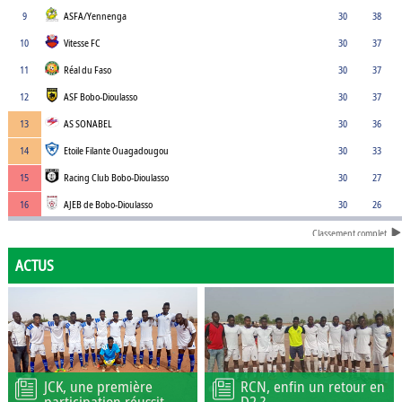
9
ASFA/Yennenga
30
38
10
Vitesse FC
30
37
11
Réal du Faso
30
37
12
ASF Bobo-Dioulasso
30
37
13
AS SONABEL
30
36
14
Etoile Filante Ouagadougou
30
33
15
Racing Club Bobo-Dioulasso
30
27
16
AJEB de Bobo-Dioulasso
30
26
Classement complet
ACTUS
JCK, une première
RCN, enfin un retour en
participation réussit
D2 ?