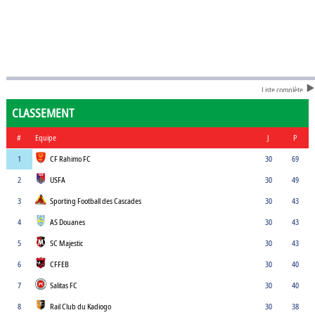
Liste complète
CLASSEMENT
#
Equipe
J
P
1
CF Rahimo FC
30
69
2
USFA
30
49
3
Sporting Football des Cascades
30
43
4
AS Douanes
30
43
5
SC Majestic
30
43
6
CFFEB
30
40
7
Salitas FC
30
40
8
Rail Club du Kadiogo
30
38