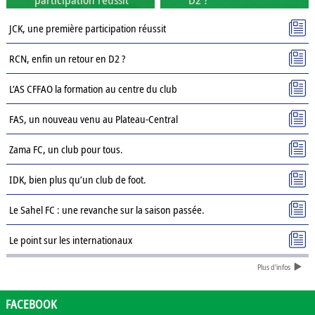
JCK, une première participation réussit
RCN, enfin un retour en D2 ?
L’AS CFFAO la formation au centre du club
FAS, un nouveau venu au Plateau-Central
Zama FC, un club pour tous.
IDK, bien plus qu’un club de foot.
Le Sahel FC : une revanche sur la saison passée.
Le point sur les internationaux
Plus d'infos
Présentation des clubs de D3 : AJSD
Présentation des clubs de D3 : ASPC Tenkodogo
FACEBOOK