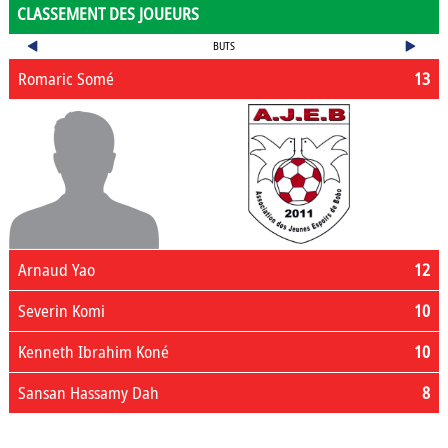
CLASSEMENT DES JOUEURS
BUTS
Romaric Somé
13
Arnaud Yao
12
Severin Komi
10
Kenneth Ibrahim Koné
10
Sansan Hassamy Dah
8