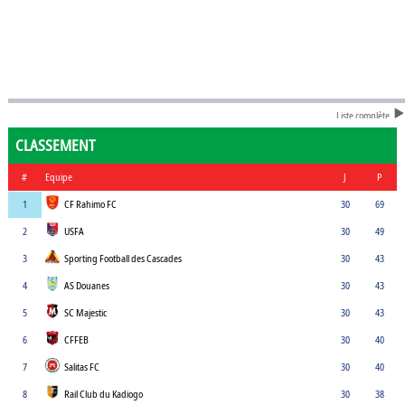
Liste complète
CLASSEMENT
#
Equipe
J
P
1
CF Rahimo FC
30
69
2
USFA
30
49
3
Sporting Football des Cascades
30
43
4
AS Douanes
30
43
5
SC Majestic
30
43
6
CFFEB
30
40
7
Salitas FC
30
40
8
Rail Club du Kadiogo
30
38