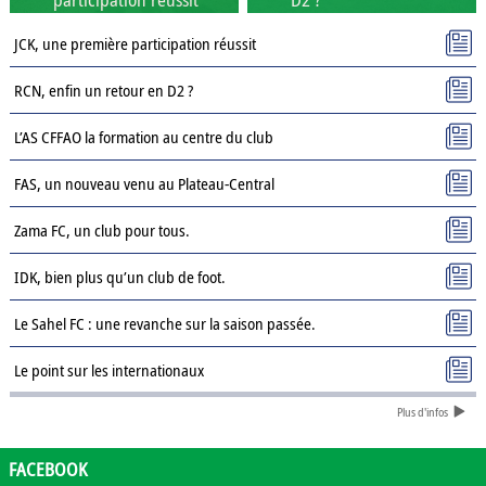
JCK, une première participation réussit
RCN, enfin un retour en D2 ?
L’AS CFFAO la formation au centre du club
FAS, un nouveau venu au Plateau-Central
Zama FC, un club pour tous.
IDK, bien plus qu’un club de foot.
Le Sahel FC : une revanche sur la saison passée.
Le point sur les internationaux
Plus d'infos
Présentation des clubs de D3 : AJSD
Présentation des clubs de D3 : ASPC Tenkodogo
FACEBOOK