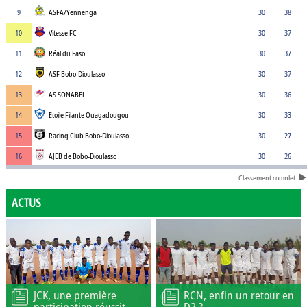
9
ASFA/Yennenga
30
38
10
Vitesse FC
30
37
11
Réal du Faso
30
37
12
ASF Bobo-Dioulasso
30
37
13
AS SONABEL
30
36
14
Etoile Filante Ouagadougou
30
33
15
Racing Club Bobo-Dioulasso
30
27
16
AJEB de Bobo-Dioulasso
30
26
Classement complet
ACTUS
JCK, une première
RCN, enfin un retour en
participation réussit
D2 ?