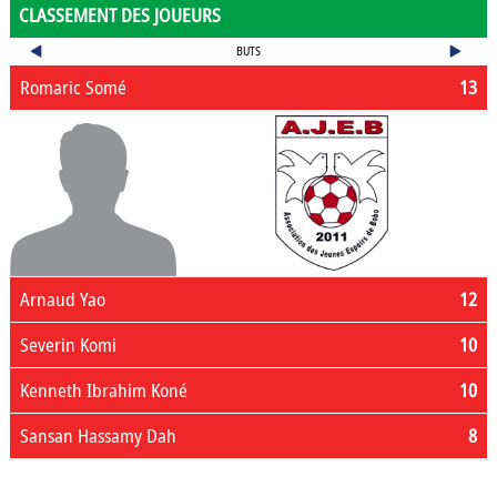
CLASSEMENT DES JOUEURS
BUTS
Romaric Somé
13
Arnaud Yao
12
Severin Komi
10
Kenneth Ibrahim Koné
10
Sansan Hassamy Dah
8