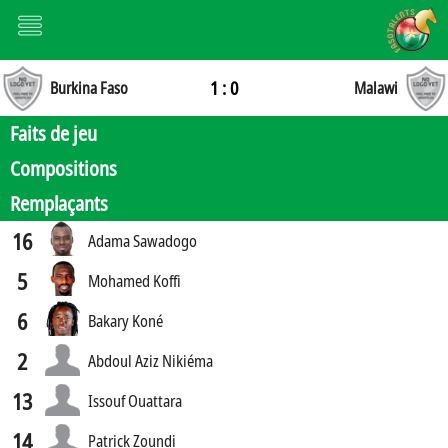
1 : 0
Burkina Faso
Malawi
Faits de jeu
Compositions
Remplaçants
16
Adama Sawadogo
5
Mohamed Koffi
6
Bakary Koné
2
Abdoul Aziz Nikiéma
13
Issouf Ouattara
14
Patrick Zoundi