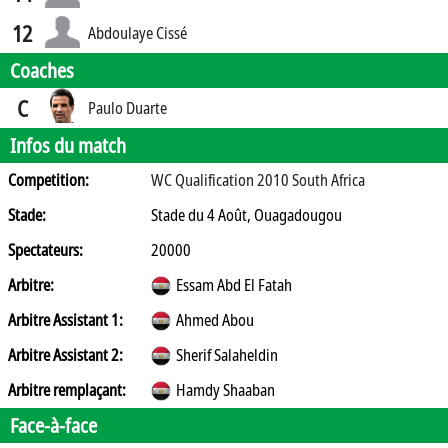
12
Abdoulaye Cissé
Coaches
C
Paulo Duarte
Infos du match
Competition:
WC Qualification 2010 South Africa
Stade:
Stade du 4 Août, Ouagadougou
Spectateurs:
20000
Arbitre:
Essam Abd El Fatah
Arbitre Assistant 1:
Ahmed Abou
Arbitre Assistant 2:
Sherif Salaheldin
Arbitre remplaçant:
Hamdy Shaaban
Face-à-face