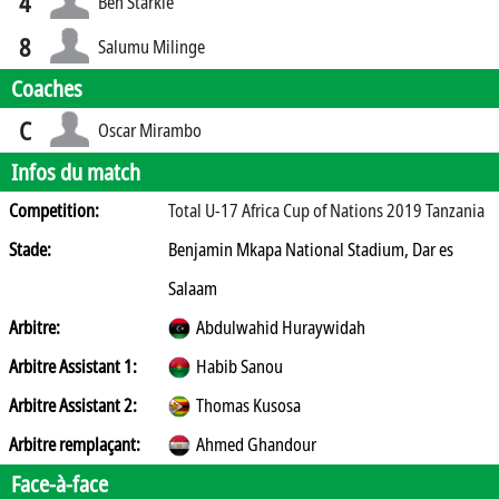
4
Ben Starkie
8
Salumu Milinge
Coaches
C
Oscar Mirambo
Infos du match
Competition:
Total U-17 Africa Cup of Nations 2019 Tanzania
Stade:
Benjamin Mkapa National Stadium, Dar es
Salaam
Arbitre:
Abdulwahid Huraywidah
Arbitre Assistant 1:
Habib Sanou
Arbitre Assistant 2:
Thomas Kusosa
Arbitre remplaçant:
Ahmed Ghandour
Face-à-face