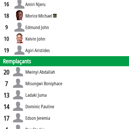
16
Amiri Njeru
18
Morice Michael
9
Edmund John
10
Kelvin John
19
Agiri Aristides
Remplaçants
20
Mwinyi Abdallah
7
Misungwi Boniphace
13
Ladaki Juma
14
Dominic Pauline
17
Edson Jeremia