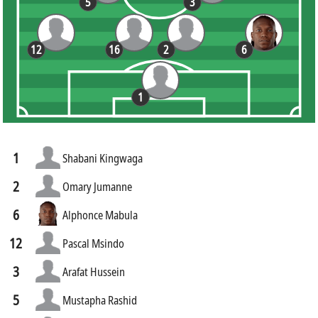
5
3
12
16
2
6
1
1
Shabani Kingwaga
2
Omary Jumanne
6
Alphonce Mabula
12
Pascal Msindo
3
Arafat Hussein
5
Mustapha Rashid