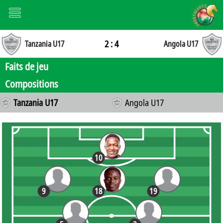
2 : 4
Tanzania U17
Angola U17
Faits de jeu
Compositions
Tanzania U17
Angola U17
10
9
18
19