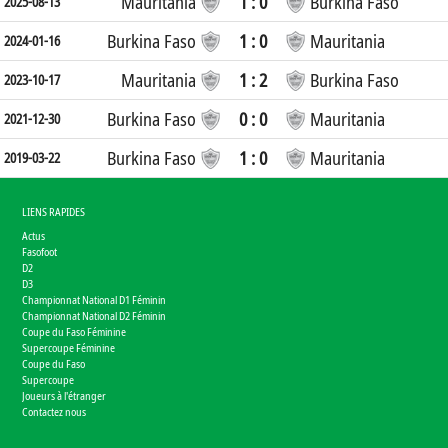
Mauritania
1 : 0
Burkina Faso
2025-08-13
Burkina Faso
1 : 0
Mauritania
2024-01-16
Mauritania
1 : 2
Burkina Faso
2023-10-17
Burkina Faso
0 : 0
Mauritania
2021-12-30
Burkina Faso
1 : 0
Mauritania
2019-03-22
LIENS RAPIDES
Actus
Fasofoot
D2
D3
Championnat National D1 Féminin
Championnat National D2 Féminin
Coupe du Faso Féminine
Supercoupe Féminine
Coupe du Faso
Supercoupe
Joueurs à l'étranger
Contactez nous