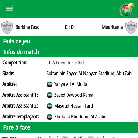
0 : 0
Burkina Faso
Mauritania
Faits de jeu
Infos du match
Competition:
FIFA Friendlies 2021
Stade:
Sultan bin Zayed Al Nahyan Stadium, Abū Ẓabī
Arbitre:
Yahya Ali Al Mulla
Arbitre Assistant 1:
Zayed Dawood Kamal
Arbitre Assistant 2:
Masoud Hassan Fard
Arbitre remplaçant:
Khuloud Khudoum Al Zaabi
Face-à-face