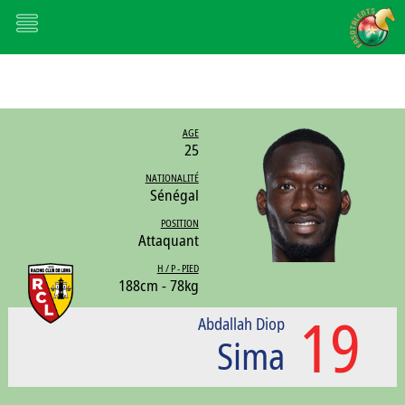
AGE
25
NATIONALITÉ
Sénégal
POSITION
Attaquant
H / P - PIED
188cm - 78kg
19
Abdallah Diop
Sima