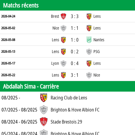
Matchs récents
3 : 3
Brest
Lens
2026-04-24
1 : 1
Nice
Lens
2026-05-02
1 : 0
Lens
Nantes
2026-05-08
0 : 2
Lens
PSG
2026-05-13
0 : 4
Lyon
Lens
2026-05-17
3 : 1
Lens
Nice
2026-05-22
Abdallah Sima -
Carrière
08/2025 -
Racing Club de Lens
07/2025 - 08/2025
Brighton & Hove Albion FC
08/2024 - 06/2025
Stade Brestois 29
05/2024 - 08/2024
Brighton & Hove Albion FC