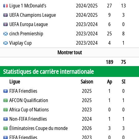
2
Ligue 1 McDonald’s
2
2
1
2024/2025
0
0
182
27
13
13
UEFA Champions League
14
7
2
2
2024/2025
0
0
1238
9
3
5
UEFA Europa League
3
3
0
1
2023/2024
0
0
510
6
0
3
cinch Premiership
0
3
0
2
2023/2024
0
0
523
25
8
9
Viaplay Cup
8
11
2
1
2023/2024
0
0
1623
4
1
1
1
1
0
1
0
0
301
Montrer tout
189
75
Statistiques de carrière internationale
73
94
60
8
17
0
1
10574
Ligue
Saison
Ap
SI
SO
FIFA Friendlies
B
B
A
CJ
2J
2025
CR
Min
1
0
1
AFCON Qualification
1
0
0
0
0
2025
0
63
1
1
0
Africa Cup of Nations
2
0
0
0
0
2023
0
0
0
0
0
Non-FIFA Friendlies
1
0
0
0
0
2024
0
0
1
1
0
Éliminatoires Coupe du monde
1
0
0
0
0
2026
0
29
3
3
0
FIFA Friendlies
4
0
0
0
0
2023
0
23
0
0