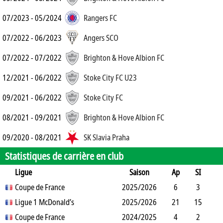
07/2023 - 05/2024
Rangers FC
07/2022 - 06/2023
Angers SCO
07/2022 - 07/2022
Brighton & Hove Albion FC
12/2021 - 06/2022
Stoke City FC U23
09/2021 - 06/2022
Stoke City FC
08/2021 - 09/2021
Brighton & Hove Albion FC
09/2020 - 08/2021
SK Slavia Praha
Statistiques de carrière en club
Ligue
Saison
Ap
SI
SO
Coupe de France
B
B
A
CJ
2025/2026
2J
CR
Min
6
3
3
Ligue 1 McDonald’s
3
5
0
2025/2026
0
0
271
21
15
6
Coupe de France
25
2
2
3
2024/2025
0
0
709
4
2