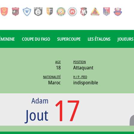
ÉMININE
COUPE DU FASO
SUPERCOUPE
LES ÉTALONS
JOUEURS
AGE
POSITION
18
Attaquant
NATIONALITÉ
H / P - PIED
Maroc
indisponible
17
Adam
Jout