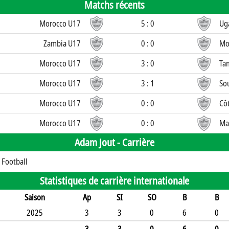
Matchs récents
Morocco U17
5 : 0
Ug
Zambia U17
0 : 0
Mo
Morocco U17
3 : 0
Ta
Morocco U17
3 : 1
Sou
Morocco U17
0 : 0
Côt
Morocco U17
0 : 0
Ma
Adam Jout -
Carrière
Football
Statistiques de carrière internationale
Saison
Ap
SI
SO
B
B
2025
3
3
0
6
0