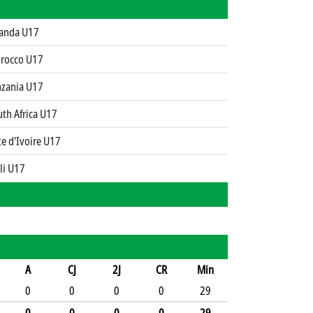
anda U17
rocco U17
nzania U17
th Africa U17
e d'Ivoire U17
li U17
A
CJ
2J
CR
Min
0
0
0
0
29