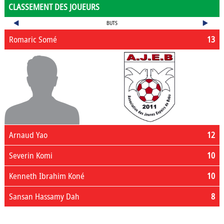
CLASSEMENT DES JOUEURS
BUTS
Romaric Somé
13
Arnaud Yao
12
Severin Komi
10
Kenneth Ibrahim Koné
10
Sansan Hassamy Dah
8