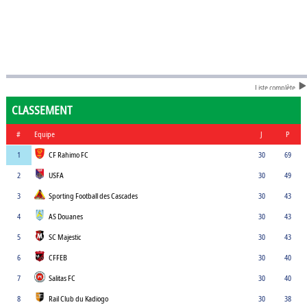
Liste complète
CLASSEMENT
#
Equipe
J
P
1
CF Rahimo FC
30
69
2
USFA
30
49
3
Sporting Football des Cascades
30
43
4
AS Douanes
30
43
5
SC Majestic
30
43
6
CFFEB
30
40
7
Salitas FC
30
40
8
Rail Club du Kadiogo
30
38