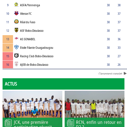
9
ASFA/Yennenga
30
38
10
Vitesse FC
30
37
11
Réal du Faso
30
37
12
ASF Bobo-Dioulasso
30
37
13
AS SONABEL
30
36
14
Etoile Filante Ouagadougou
30
33
15
Racing Club Bobo-Dioulasso
30
27
16
AJEB de Bobo-Dioulasso
30
26
Classement complet
ACTUS
JCK, une première
RCN, enfin un retour en
participation réussit
D2 ?