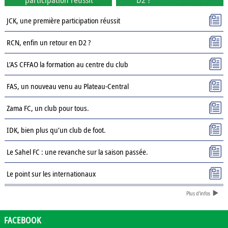
JCK, une première participation réussit
RCN, enfin un retour en D2 ?
L’AS CFFAO la formation au centre du club
FAS, un nouveau venu au Plateau-Central
Zama FC, un club pour tous.
IDK, bien plus qu’un club de foot.
Le Sahel FC : une revanche sur la saison passée.
Le point sur les internationaux
Plus d'infos
Présentation des clubs de D3 : AJSD
Présentation des clubs de D3 : ASPC Tenkodogo
FACEBOOK