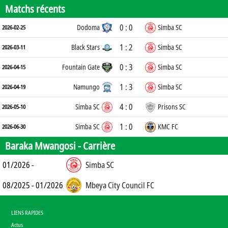
Matchs récents
0 : 0
Dodoma
Simba SC
2026-02-25
1 : 2
Black Stars
Simba SC
2026-03-11
0 : 3
Fountain Gate
Simba SC
2026-04-15
1 : 3
Namungo
Simba SC
2026-04-19
4 : 0
Simba SC
Prisons SC
2026-05-10
1 : 0
Simba SC
KMC FC
2026-06-30
Baraka Mwangosi -
Carrière
01/2026 -
Simba SC
08/2025 - 01/2026
Mbeya City Council FC
LIENS RAPIDES
Actus