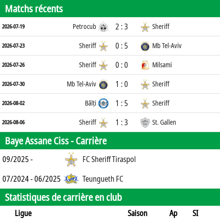
Matchs récents
2 : 3
Petrocub
Sheriff
2026-07-19
0 : 5
Sheriff
Mb Tel-Aviv
2026-07-23
0 : 0
Sheriff
Milsami
2026-07-26
1 : 0
Mb Tel-Aviv
Sheriff
2026-07-30
1 : 5
Bălți
Sheriff
2026-08-02
1 : 3
Sheriff
St. Gallen
2026-08-06
Baye Assane Ciss -
Carrière
09/2025 -
FC Sheriff Tiraspol
07/2024 - 06/2025
Teungueth FC
Statistiques de carrière en club
Ligue
Saison
Ap
SI