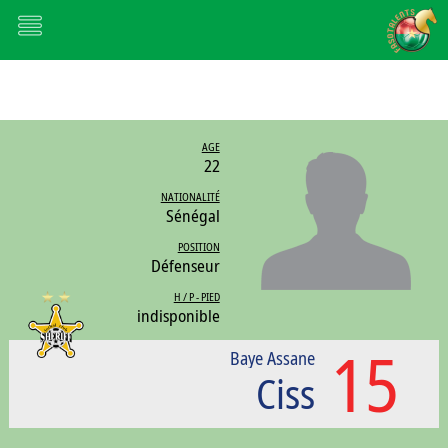
AGE
22
NATIONALITÉ
Sénégal
POSITION
Défenseur
H / P - PIED
indisponible
15
Baye Assane
Ciss