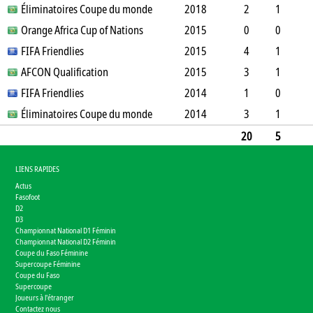
0
Éliminatoires Coupe du monde
1
0
1
0
2018
0
450
2
1
0
Orange Africa Cup of Nations
2
0
0
0
2015
0
90
0
0
0
FIFA Friendlies
3
0
0
0
0
2015
0
0
4
1
0
AFCON Qualification
3
0
0
0
2015
0
314
3
1
0
FIFA Friendlies
3
0
1
0
2014
0
186
1
0
1
Éliminatoires Coupe du monde
0
0
0
0
2014
0
46
3
1
0
1
0
1
0
0
224
20
5
2
15
0
0
3
0
0
1423
LIENS RAPIDES
Actus
Fasofoot
D2
D3
Championnat National D1 Féminin
Championnat National D2 Féminin
Coupe du Faso Féminine
Supercoupe Féminine
Coupe du Faso
Supercoupe
Joueurs à l'étranger
Contactez nous