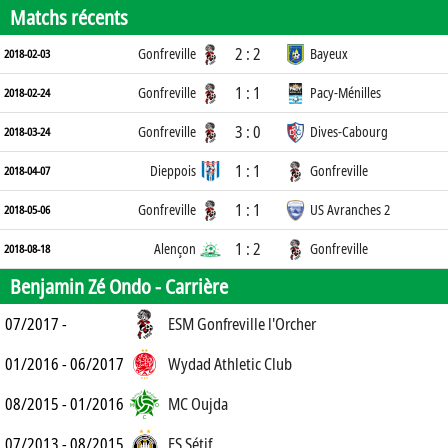
Matchs récents
2 : 2
Gonfreville
Bayeux
2018-02-03
1 : 1
Gonfreville
Pacy-Ménilles
2018-02-24
3 : 0
Gonfreville
Dives-Cabourg
2018-03-24
1 : 1
Dieppois
Gonfreville
2018-04-07
1 : 1
Gonfreville
US Avranches 2
2018-05-06
1 : 2
Alençon
Gonfreville
2018-08-18
Benjamin Zé Ondo -
Carrière
07/2017 -
ESM Gonfreville l'Orcher
01/2016 - 06/2017
Wydad Athletic Club
08/2015 - 01/2016
MC Oujda
07/2013 - 08/2015
ES Sétif