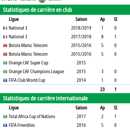
Statistiques de carrière en club
Ligue
Saison
Ap
SI
SO
National 3
B
B
A
CJ
2018/2019
2J
CR
Min
1
0
0
National 3
0
0
0
2017/2018
0
0
90
8
1
4
Botola Maroc Telecom
1
0
0
2015/2016
0
0
547
5
0
0
Botola Maroc Telecom
0
0
1
2015/2016
0
0
450
5
0
2
Orange CAF Super Cup
0
0
0
0
2015
0
390
Orange CAF Champions League
2015
3
0
1
FIFA Club World Cup
0
0
2
0
2014
0
204
1
0
0
1
0
0
0
0
0
60
23
1
Statistiques de carrière internationale
7
2
0
0
3
0
0
1741
Ligue
Saison
Ap
SI
SO
Total Africa Cup of Nations
B
B
A
CJ
2J
2017
CR
Min
2
1
1
FIFA Friendlies
2
0
0
0
0
2016
0
113
5
0