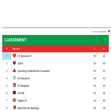
Liste complète
CLASSEMENT
#
Equipe
J
P
1
CF Rahimo FC
30
69
2
USFA
30
49
3
Sporting Football des Cascades
30
43
4
AS Douanes
30
43
5
SC Majestic
30
43
6
CFFEB
30
40
7
Salitas FC
30
40
8
Rail Club du Kadiogo
30
38