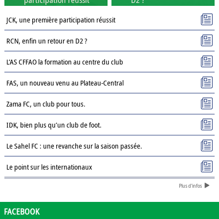
JCK, une première participation réussit
RCN, enfin un retour en D2 ?
L’AS CFFAO la formation au centre du club
FAS, un nouveau venu au Plateau-Central
Zama FC, un club pour tous.
IDK, bien plus qu’un club de foot.
Le Sahel FC : une revanche sur la saison passée.
Le point sur les internationaux
Plus d'infos
Présentation des clubs de D3 : AJSD
Présentation des clubs de D3 : ASPC Tenkodogo
FACEBOOK