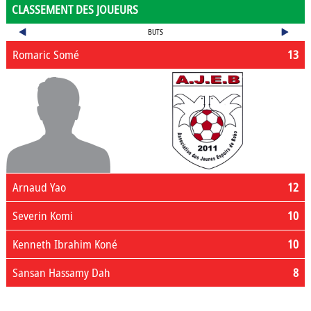
CLASSEMENT DES JOUEURS
BUTS
Romaric Somé
13
Arnaud Yao
12
Severin Komi
10
Kenneth Ibrahim Koné
10
Sansan Hassamy Dah
8