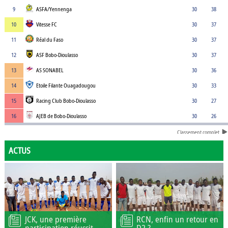
9
ASFA/Yennenga
30
38
10
Vitesse FC
30
37
11
Réal du Faso
30
37
12
ASF Bobo-Dioulasso
30
37
13
AS SONABEL
30
36
14
Etoile Filante Ouagadougou
30
33
15
Racing Club Bobo-Dioulasso
30
27
16
AJEB de Bobo-Dioulasso
30
26
Classement complet
ACTUS
JCK, une première
RCN, enfin un retour en
participation réussit
D2 ?