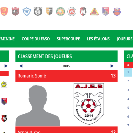
ÉMININE
COUPE DU FASO
SUPERCOUPE
LES ÉTALONS
JOUEURS
CLASSEMENT DES JOUEURS
CL
#
BUTS
1
Romaric Somé
13
2
3
4
5
6
7
Arnaud Yao
12