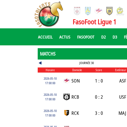
FasoFoot Ligue 1
ACCUEIL
ACTUS
FASOFOOT
D2
D3
F
MATCHS
JOURNÉE 30
Horaire
Domicile
Score
Extérieur
2026-05-10
SON
1 : 0
ASF
17:00:00
2026-05-10
RCB
0 : 2
USF
17:00:00
2026-05-10
RCK
3 : 0
MAJ
17:00:00
2026-05-10