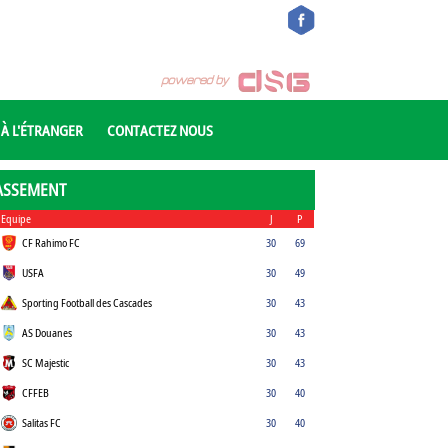
 À L'ÉTRANGER
CONTACTEZ NOUS
ASSEMENT
Equipe
J
P
CF Rahimo FC
30
69
USFA
30
49
Sporting Football des Cascades
30
43
AS Douanes
30
43
SC Majestic
30
43
CFFEB
30
40
Salitas FC
30
40