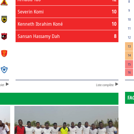
8
Severin Komi
10
9
10
Kenneth Ibrahim Koné
10
11
Sansan Hassamy Dah
8
12
13
14
15
16
plet
Liste complète
FA