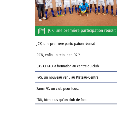
JCK, une première participation réussit
JCK, une première participation réussit
RCN, enfin un retour en D2 ?
L’AS CFFAO la formation au centre du club
FAS, un nouveau venu au Plateau-Central
Zama FC, un club pour tous.
IDK, bien plus qu’un club de foot.
Le Sahel FC : une revanche sur la saison passée.