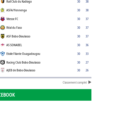
Rail Club du Kadiogo
30
38
ASFA/Yennenga
30
38
Vitesse FC
30
37
Réal du Faso
30
37
ASF Bobo-Dioulasso
30
37
AS SONABEL
30
36
Etoile Filante Ouagadougou
30
33
Racing Club Bobo-Dioulasso
30
27
AJEB de Bobo-Dioulasso
30
26
Classement complet
CEBOOK