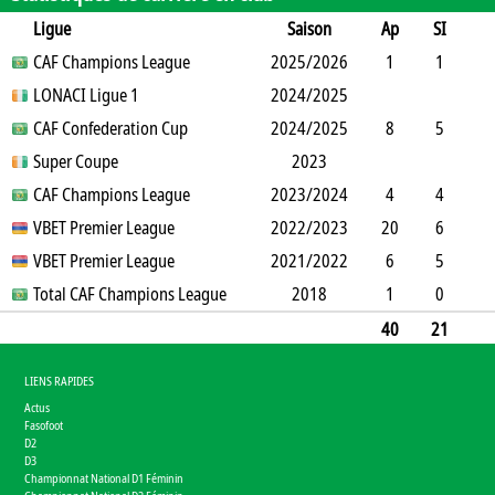
Ligue
Saison
Ap
SI
SO
CAF Champions League
B
B
A
CJ
2025/2026
2J
CR
Min
1
1
0
LONACI Ligue 1
2
0
0
0
2024/2025
0
0
13
CAF Confederation Cup
5
2024/2025
8
5
2
Super Coupe
5
1
0
0
2023
0
335
CAF Champions League
1
2023/2024
4
4
0
VBET Premier League
6
0
0
2022/2023
0
0
77
20
6
11
VBET Premier League
20
1
2
2021/2022
0
0
1166
6
5
1
Total CAF Champions League
16
0
1
0
2018
0
173
1
0
0
1
0
0
0
0
90
40
21
14
50
8
0
3
0
0
1854
LIENS RAPIDES
Actus
Fasofoot
D2
D3
Championnat National D1 Féminin