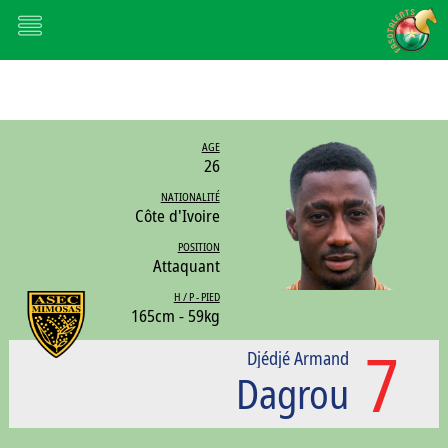
AGE
26
NATIONALITÉ
Côte d'Ivoire
POSITION
Attaquant
H / P - PIED
165cm - 59kg
7
Djédjé Armand
Dagrou