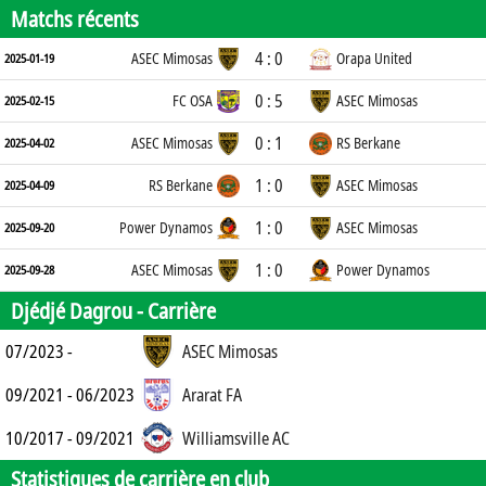
Matchs récents
4 : 0
ASEC Mimosas
Orapa United
2025-01-19
0 : 5
FC OSA
ASEC Mimosas
2025-02-15
0 : 1
ASEC Mimosas
RS Berkane
2025-04-02
1 : 0
RS Berkane
ASEC Mimosas
2025-04-09
1 : 0
Power Dynamos
ASEC Mimosas
2025-09-20
1 : 0
ASEC Mimosas
Power Dynamos
2025-09-28
Djédjé Dagrou -
Carrière
07/2023 -
ASEC Mimosas
09/2021 - 06/2023
Ararat FA
10/2017 - 09/2021
Williamsville AC
Statistiques de carrière en club