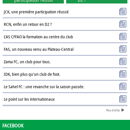
JCK, une première participation réussit
RCN, enfin un retour en D2 ?
L’AS CFFAO la formation au centre du club
FAS, un nouveau venu au Plateau-Central
Zama FC, un club pour tous.
IDK, bien plus qu’un club de foot.
Le Sahel FC : une revanche sur la saison passée.
Le point sur les internationaux
Plus d'infos
Présentation des clubs de D3 : AJSD
Présentation des clubs de D3 : ASPC Tenkodogo
FACEBOOK