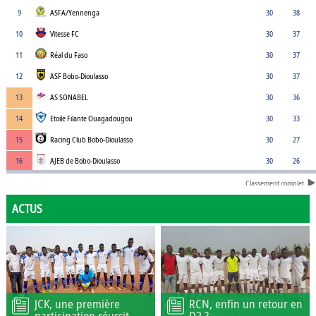
9
ASFA/Yennenga
30
38
10
Vitesse FC
30
37
11
Réal du Faso
30
37
12
ASF Bobo-Dioulasso
30
37
13
AS SONABEL
30
36
14
Etoile Filante Ouagadougou
30
33
15
Racing Club Bobo-Dioulasso
30
27
16
AJEB de Bobo-Dioulasso
30
26
Classement complet
ACTUS
JCK, une première
RCN, enfin un retour en
participation réussit
D2 ?