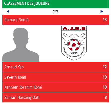
CLASSEMENT DES JOUEURS
BUTS
Romaric Somé
13
Arnaud Yao
12
Severin Komi
10
Kenneth Ibrahim Koné
10
Sansan Hassamy Dah
8