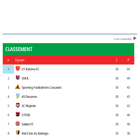
Liste complète
CLASSEMENT
#
Equipe
J
P
1
CF Rahimo FC
30
69
2
USFA
30
49
3
Sporting Football des Cascades
30
43
4
AS Douanes
30
43
5
SC Majestic
30
43
6
CFFEB
30
40
7
Salitas FC
30
40
8
Rail Club du Kadiogo
30
38