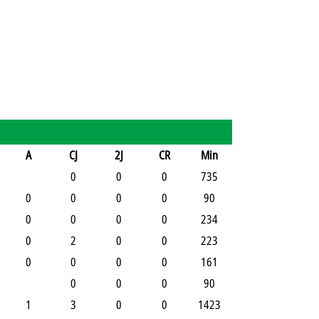
A
CJ
2J
CR
Min
0
0
0
735
0
0
0
0
90
0
0
0
0
234
0
2
0
0
223
0
0
0
0
161
0
0
0
90
1
3
0
0
1423