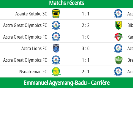
Matchs récents
Asante Kotoko SC
1 : 1
Ac
Accra Great Olympics FC
2 : 2
Bib
Accra Great Olympics FC
1 : 0
Kar
Accra Lions FC
3 : 0
Ac
Accra Great Olympics FC
1 : 1
Dr
Nsoatreman FC
2 : 1
Ac
Emmanuel Agyemang-Badu -
Carrière