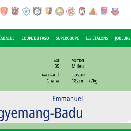
ÉMININE
COUPE DU FASO
SUPERCOUPE
LES ÉTALONS
JOUEURS
AGE
POSITION
35
Milieu
NATIONALITÉ
H / P - PIED
Ghana
182cm - 77kg
Emmanuel
gyemang-Badu