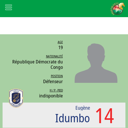
AGE
19
NATIONALITÉ
République Démocrate du
Congo
POSITION
Défenseur
H / P - PIED
indisponible
14
Eugène
Idumbo