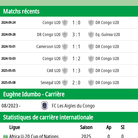
Matchs récents
1 : 0
Congo U20
DR Congo U20
2024-09-24
3 : 1
DR Congo U20
Eq. Guinea U20
2024-09-28
1 : 1
Cameroon U20
DR Congo U20
2024-10-01
1 : 2
Congo U20
DR Congo U20
2024-10-03
1 : 3
CAR U20
DR Congo U20
2025-05-05
2 : 0
Senegal U20
DR Congo U20
2025-05-08
Eugène Idumbo -
Carrière
08/2023 -
FC Les Aigles du Congo
Statistiques de carrière internationale
Ligue
Saison
Ap
SI
SO
Africa U-20 Cup of Nations
B
B
A
CJ
2J
2025
CR
Min
0
0