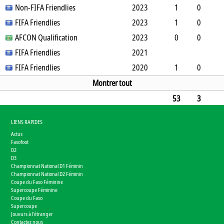
0
Non-FIFA Friendlies
1
0
0
0
0
2023
0
99
1
0
0
FIFA Friendlies
0
0
0
0
0
2023
0
90
1
0
0
AFCON Qualification
1
0
0
0
0
2023
0
90
0
0
0
FIFA Friendlies
1
0
0
0
0
2021
0
0
FIFA Friendlies
2020
1
0
0
0
0
0
0
0
90
Montrer tout
53
3
3
24
0
0
0
0
0
4551
LIENS RAPIDES
Actus
Fasofoot
D2
D3
Championnat National D1 Féminin
Championnat National D2 Féminin
Coupe du Faso Féminine
Supercoupe Féminine
Coupe du Faso
Supercoupe
Joueurs à l'étranger
Contactez nous