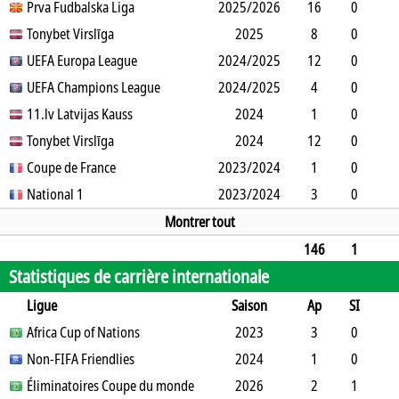
SO
Prva Fudbalska Liga
B
B
A
CJ
2025/2026
2J
CR
Min
16
0
0
Tonybet Virslīga
1
0
2
0
2025
0
1440
8
0
0
UEFA Europa League
0
0
0
0
2024/2025
0
0
720
12
0
0
UEFA Champions League
0
0
0
0
2024/2025
0
0
1110
4
0
0
11.lv Latvijas Kauss
0
0
0
2
0
2024
0
360
1
0
0
Tonybet Virslīga
0
0
0
0
2024
0
90
12
0
1
Coupe de France
1
0
0
1
2023/2024
0
0
1076
1
0
0
National 1
0
0
1
2023/2024
0
0
90
3
0
0
1
0
0
0
0
270
Montrer tout
146
1
Statistiques de carrière internationale
2
134
0
0
9
1
0
13150
Ligue
Saison
Ap
SI
SO
Africa Cup of Nations
B
B
A
CJ
2J
2023
CR
Min
3
0
0
Non-FIFA Friendlies
1
0
0
0
0
2024
0
270
1
0
0
Éliminatoires Coupe du monde
0
0
0
0
0
2026
0
90
2
1