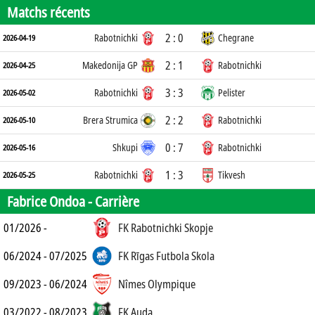
Matchs récents
2 : 0
Rabotnichki
Chegrane
2026-04-19
2 : 1
Makedonija GP
Rabotnichki
2026-04-25
3 : 3
Rabotnichki
Pelister
2026-05-02
2 : 2
Brera Strumica
Rabotnichki
2026-05-10
0 : 7
Shkupi
Rabotnichki
2026-05-16
1 : 3
Rabotnichki
Tikvesh
2026-05-25
Fabrice Ondoa -
Carrière
01/2026 -
FK Rabotnichki Skopje
06/2024 - 07/2025
FK Rīgas Futbola Skola
09/2023 - 06/2024
Nîmes Olympique
03/2022 - 08/2023
FK Auda