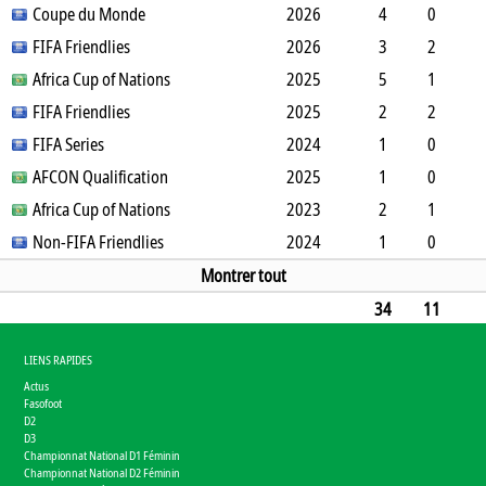
SO
Coupe du Monde
B
B
A
CJ
2J
2026
CR
Min
4
0
0
FIFA Friendlies
0
0
0
1
0
2026
0
360
3
2
1
Africa Cup of Nations
3
0
0
0
0
2025
0
168
5
1
3
FIFA Friendlies
1
1
0
0
0
2025
0
374
2
2
0
FIFA Series
2
0
0
0
0
2024
0
18
1
0
1
AFCON Qualification
1
0
0
0
0
2025
0
46
1
0
1
Africa Cup of Nations
1
0
0
0
0
2023
0
75
2
1
0
Non-FIFA Friendlies
2
0
0
0
0
2024
0
106
1
0
0
0
0
0
0
0
0
90
Montrer tout
34
11
11
16
3
1
1
0
0
2176
LIENS RAPIDES
Actus
Fasofoot
D2
D3
Championnat National D1 Féminin
Championnat National D2 Féminin