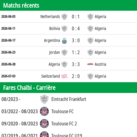
Matchs récents
0 : 1
Netherlands
Algeria
2026-06-03
0 : 4
Bolivia
Algeria
2026-06-11
3 : 0
Argentina
Algeria
2026-06-17
1 : 2
Jordan
Algeria
2026-06-23
3 : 3
Algeria
Austria
2026-06-28
2 : 0
Switzerland
Algeria
2026-07-03
Fares Chaïbi -
Carrière
08/2023 -
Eintracht Frankfurt
03/2022 - 08/2023
Toulouse FC
09/2020 - 08/2023
Toulouse FC 2
07/2019 - 06/2021
Toulouse FC U19