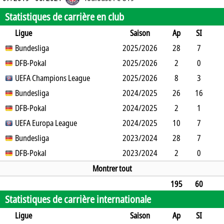
Statistiques de carrière en club
Ligue
Saison
Ap
SI
SO
Bundesliga
B
B
A
CJ
2025/2026
2J
CR
Min
28
7
13
DFB-Pokal
9
2
9
2
2025/2026
0
0
1798
2
0
0
UEFA Champions League
0
0
0
1
2025/2026
0
0
210
8
3
2
Bundesliga
3
1
1
0
2024/2025
0
0
499
26
16
9
DFB-Pokal
20
1
3
2
2024/2025
0
0
1006
2
1
1
UEFA Europa League
1
1
0
0
2024/2025
0
0
130
10
7
2
Bundesliga
9
0
0
0
2023/2024
0
0
432
28
7
15
DFB-Pokal
8
2
4
2
2023/2024
0
0
1920
2
0
1
0
0
0
0
0
0
172
Montrer tout
195
60
Statistiques de carrière internationale
73
72
27
29
13
0
0
12618
Ligue
Saison
Ap
SI