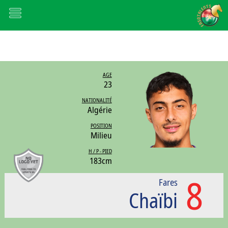
AGE
23
NATIONALITÉ
Algérie
POSITION
Milieu
H / P - PIED
183cm
8
Fares
Chaïbi