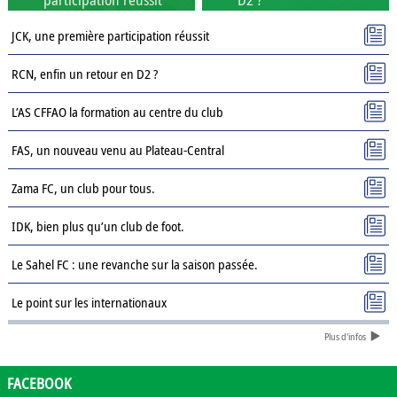
JCK, une première participation réussit
RCN, enfin un retour en D2 ?
L’AS CFFAO la formation au centre du club
FAS, un nouveau venu au Plateau-Central
Zama FC, un club pour tous.
IDK, bien plus qu’un club de foot.
Le Sahel FC : une revanche sur la saison passée.
Le point sur les internationaux
Plus d'infos
Présentation des clubs de D3 : AJSD
Présentation des clubs de D3 : ASPC Tenkodogo
FACEBOOK