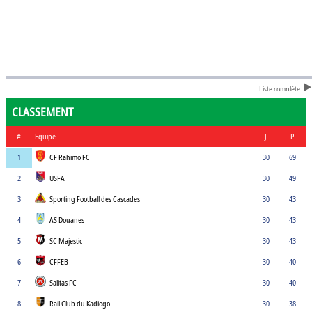
Liste complète
CLASSEMENT
#
Equipe
J
P
1
CF Rahimo FC
30
69
2
USFA
30
49
3
Sporting Football des Cascades
30
43
4
AS Douanes
30
43
5
SC Majestic
30
43
6
CFFEB
30
40
7
Salitas FC
30
40
8
Rail Club du Kadiogo
30
38