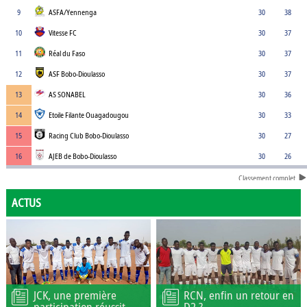
9
ASFA/Yennenga
30
38
10
Vitesse FC
30
37
11
Réal du Faso
30
37
12
ASF Bobo-Dioulasso
30
37
13
AS SONABEL
30
36
14
Etoile Filante Ouagadougou
30
33
15
Racing Club Bobo-Dioulasso
30
27
16
AJEB de Bobo-Dioulasso
30
26
Classement complet
ACTUS
JCK, une première
RCN, enfin un retour en
participation réussit
D2 ?