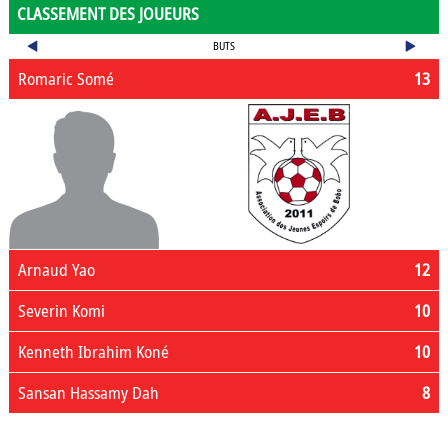
CLASSEMENT DES JOUEURS
BUTS
Romaric Somé
13
Arnaud Yao
12
Severin Komi
10
Kenneth Ibrahim Koné
10
Sansan Hassamy Dah
8