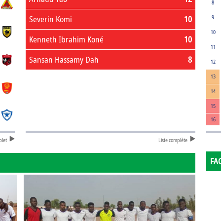
8
Severin Komi
10
9
10
Kenneth Ibrahim Koné
10
11
Sansan Hassamy Dah
8
12
13
14
15
16
plet
Liste complète
FA