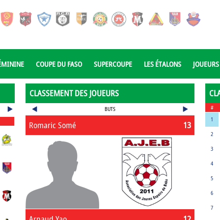
ÉMININE
COUPE DU FASO
SUPERCOUPE
LES ÉTALONS
JOUEURS
CLASSEMENT DES JOUEURS
CL
#
BUTS
1
Romaric Somé
13
2
3
4
5
6
7
Arnaud Yao
12