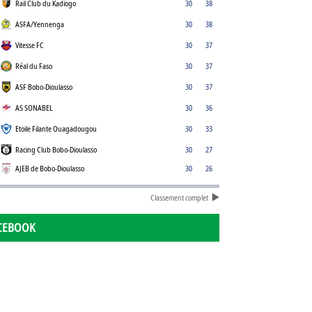
Rail Club du Kadiogo
30
38
ASFA/Yennenga
30
38
Vitesse FC
30
37
Réal du Faso
30
37
ASF Bobo-Dioulasso
30
37
AS SONABEL
30
36
Etoile Filante Ouagadougou
30
33
Racing Club Bobo-Dioulasso
30
27
AJEB de Bobo-Dioulasso
30
26
Classement complet
CEBOOK