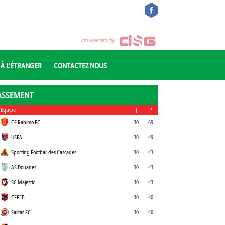
 À L'ÉTRANGER
CONTACTEZ NOUS
ASSEMENT
Equipe
J
P
CF Rahimo FC
30
69
USFA
30
49
Sporting Football des Cascades
30
43
AS Douanes
30
43
SC Majestic
30
43
CFFEB
30
40
Salitas FC
30
40