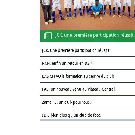
JCK, une première participation réussit
JCK, une première participation réussit
RCN, enfin un retour en D2 ?
L’AS CFFAO la formation au centre du club
FAS, un nouveau venu au Plateau-Central
Zama FC, un club pour tous.
IDK, bien plus qu’un club de foot.
Le Sahel FC : une revanche sur la saison passée.