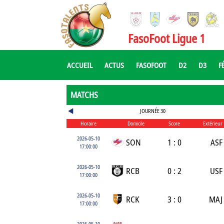
FasoFoot Ligue 1
ACCUEIL
ACTUS
FASOFOOT
D2
D3
F
MATCHS
JOURNÉE 30
Horaire
Domicile
Score
Extérieur
2026-05-10
SON
1 : 0
ASF
17:00:00
2026-05-10
RCB
0 : 2
USF
17:00:00
2026-05-10
RCK
3 : 0
MAJ
17:00:00
2026-05-10