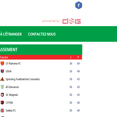
 À L'ÉTRANGER
CONTACTEZ NOUS
ASSEMENT
Equipe
J
P
CF Rahimo FC
30
69
USFA
30
49
Sporting Football des Cascades
30
43
AS Douanes
30
43
SC Majestic
30
43
CFFEB
30
40
Salitas FC
30
40