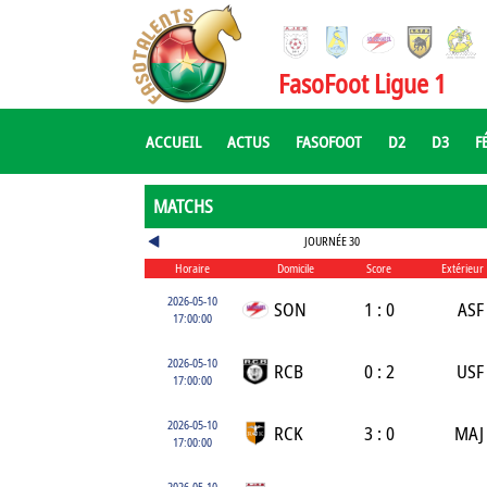
FasoFoot Ligue 1
ACCUEIL
ACTUS
FASOFOOT
D2
D3
F
MATCHS
JOURNÉE 30
Horaire
Domicile
Score
Extérieur
2026-05-10
SON
1 : 0
ASF
17:00:00
2026-05-10
RCB
0 : 2
USF
17:00:00
2026-05-10
RCK
3 : 0
MAJ
17:00:00
2026-05-10