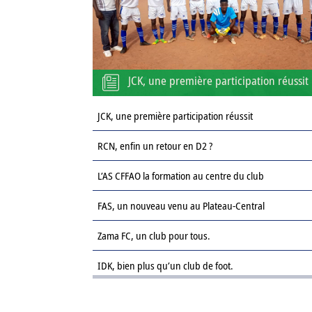
JCK, une première participation réussit
JCK, une première participation réussit
RCN, enfin un retour en D2 ?
L’AS CFFAO la formation au centre du club
FAS, un nouveau venu au Plateau-Central
Zama FC, un club pour tous.
IDK, bien plus qu’un club de foot.
Le Sahel FC : une revanche sur la saison passée.