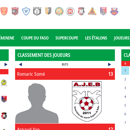
ÉMININE
COUPE DU FASO
SUPERCOUPE
LES ÉTALONS
JOUEURS
CLASSEMENT DES JOUEURS
CL
#
BUTS
1
Romaric Somé
13
2
3
4
5
6
7
Arnaud Yao
12