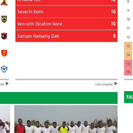
8
Severin Komi
10
9
10
Kenneth Ibrahim Koné
10
11
Sansan Hassamy Dah
8
12
13
14
15
16
plet
Liste complète
FA