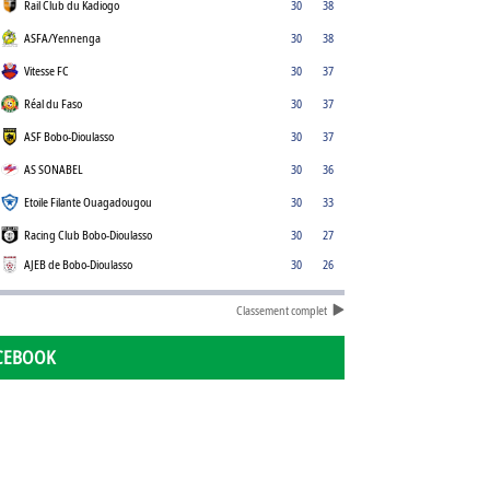
Rail Club du Kadiogo
30
38
ASFA/Yennenga
30
38
Vitesse FC
30
37
Réal du Faso
30
37
ASF Bobo-Dioulasso
30
37
AS SONABEL
30
36
Etoile Filante Ouagadougou
30
33
Racing Club Bobo-Dioulasso
30
27
AJEB de Bobo-Dioulasso
30
26
Classement complet
CEBOOK