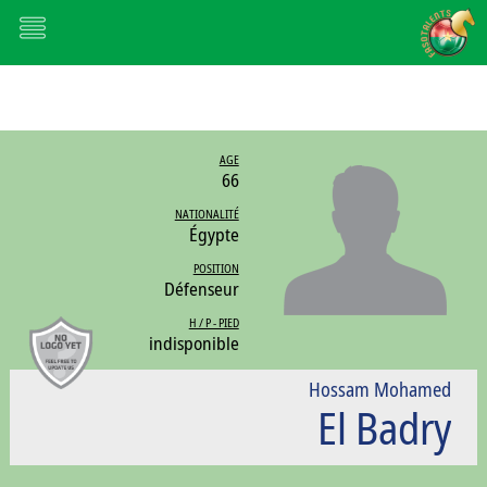
AGE
66
NATIONALITÉ
Égypte
POSITION
Défenseur
H / P - PIED
indisponible
Hossam Mohamed
El Badry