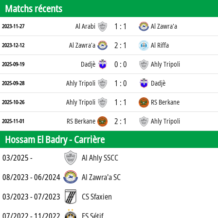
Matchs récents
1 : 1
Al Arabi
Al Zawra'a
2023-11-27
2 : 1
Al Zawra'a
Al Riffa
2023-12-12
0 : 0
Dadjè
Ahly Tripoli
2025-09-19
1 : 0
Ahly Tripoli
Dadjè
2025-09-28
1 : 1
Ahly Tripoli
RS Berkane
2025-10-26
2 : 1
RS Berkane
Ahly Tripoli
2025-11-01
Hossam El Badry -
Carrière
03/2025 -
Al Ahly SSCC
08/2023 - 06/2024
Al Zawra'a SC
03/2023 - 07/2023
CS Sfaxien
07/2022 - 11/2022
ES Sétif