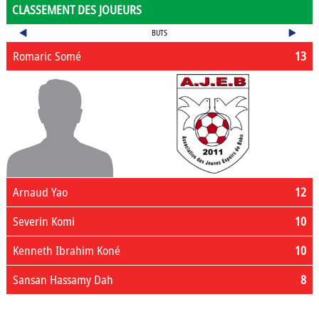
CLASSEMENT DES JOUEURS
BUTS
Romaric Somé
13
Arnaud Yao
12
Severin Komi
10
Kenneth Ibrahim Koné
10
Sansan Hassamy Dah
8