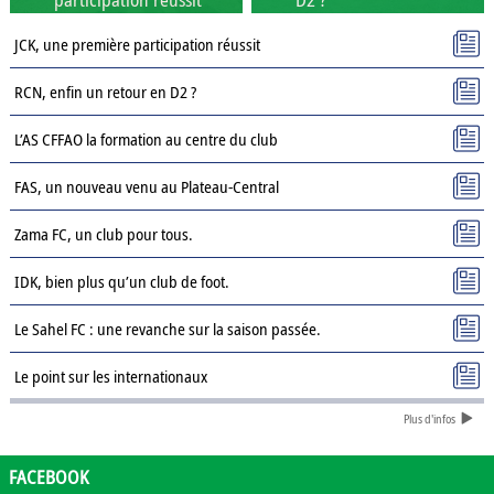
JCK, une première participation réussit
RCN, enfin un retour en D2 ?
L’AS CFFAO la formation au centre du club
FAS, un nouveau venu au Plateau-Central
Zama FC, un club pour tous.
IDK, bien plus qu’un club de foot.
Le Sahel FC : une revanche sur la saison passée.
Le point sur les internationaux
Plus d'infos
Présentation des clubs de D3 : AJSD
Présentation des clubs de D3 : ASPC Tenkodogo
FACEBOOK