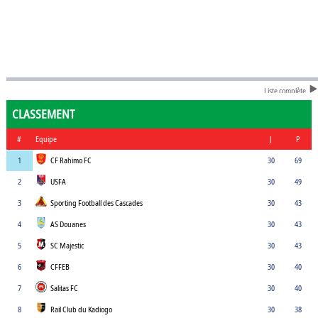
Liste complète
CLASSEMENT
#
Equipe
J
P
1
CF Rahimo FC
30
69
2
USFA
30
49
3
Sporting Football des Cascades
30
43
4
AS Douanes
30
43
5
SC Majestic
30
43
6
CFFEB
30
40
7
Salitas FC
30
40
8
Rail Club du Kadiogo
30
38