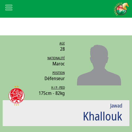
AGE
28
NATIONALITÉ
Maroc
POSITION
Défenseur
H / P - PIED
175cm - 82kg
Jawad
Khallouk