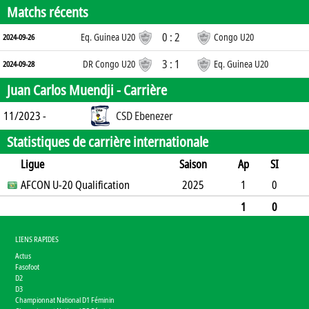
Matchs récents
0 : 2
Eq. Guinea U20
Congo U20
2024-09-26
3 : 1
DR Congo U20
Eq. Guinea U20
2024-09-28
Juan Carlos Muendji -
Carrière
11/2023 -
CSD Ebenezer
Statistiques de carrière internationale
Ligue
Saison
Ap
SI
SO
AFCON U-20 Qualification
B
B
A
CJ
2J
2025
CR
Min
1
0
0
1
0
0
0
0
0
90
1
0
0
1
0
0
0
0
0
90
LIENS RAPIDES
Actus
Fasofoot
D2
D3
Championnat National D1 Féminin