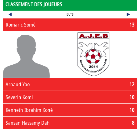
CLASSEMENT DES JOUEURS
BUTS
Romaric Somé
13
Arnaud Yao
12
Severin Komi
10
Kenneth Ibrahim Koné
10
Sansan Hassamy Dah
8