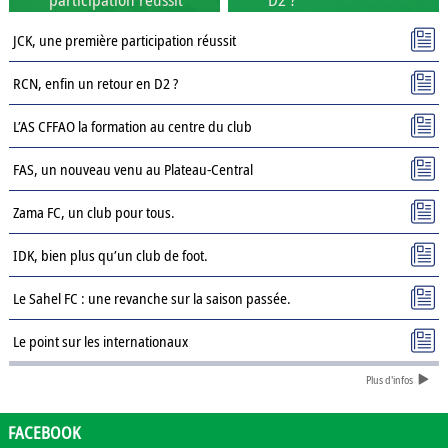
JCK, une première participation réussit
RCN, enfin un retour en D2 ?
L’AS CFFAO la formation au centre du club
FAS, un nouveau venu au Plateau-Central
Zama FC, un club pour tous.
IDK, bien plus qu’un club de foot.
Le Sahel FC : une revanche sur la saison passée.
Le point sur les internationaux
Plus d'infos
Présentation des clubs de D3 : AJSD
Présentation des clubs de D3 : ASPC Tenkodogo
FACEBOOK