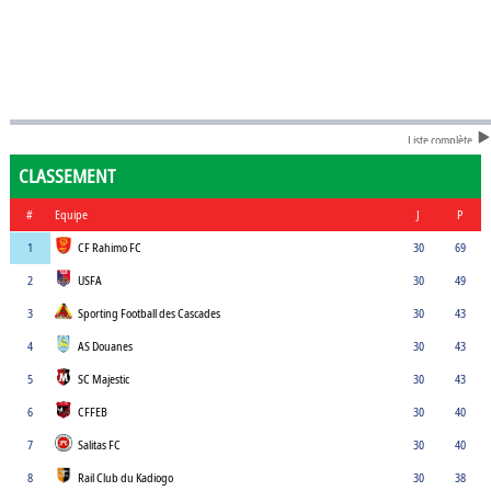
Liste complète
CLASSEMENT
#
Equipe
J
P
1
CF Rahimo FC
30
69
2
USFA
30
49
3
Sporting Football des Cascades
30
43
4
AS Douanes
30
43
5
SC Majestic
30
43
6
CFFEB
30
40
7
Salitas FC
30
40
8
Rail Club du Kadiogo
30
38