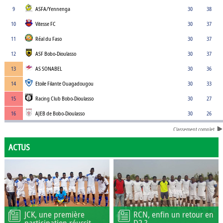
9
ASFA/Yennenga
30
38
10
Vitesse FC
30
37
11
Réal du Faso
30
37
12
ASF Bobo-Dioulasso
30
37
13
AS SONABEL
30
36
14
Etoile Filante Ouagadougou
30
33
15
Racing Club Bobo-Dioulasso
30
27
16
AJEB de Bobo-Dioulasso
30
26
Classement complet
ACTUS
JCK, une première
RCN, enfin un retour en
participation réussit
D2 ?