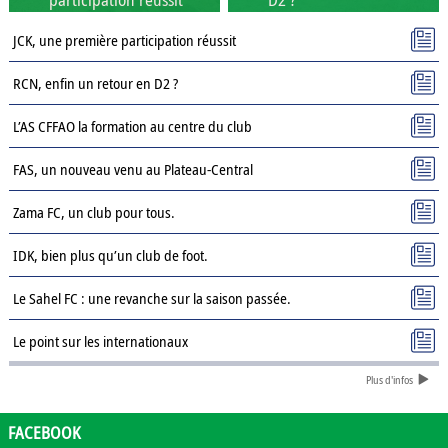
JCK, une première participation réussit
RCN, enfin un retour en D2 ?
L’AS CFFAO la formation au centre du club
FAS, un nouveau venu au Plateau-Central
Zama FC, un club pour tous.
IDK, bien plus qu’un club de foot.
Le Sahel FC : une revanche sur la saison passée.
Le point sur les internationaux
Plus d'infos
Présentation des clubs de D3 : AJSD
Présentation des clubs de D3 : ASPC Tenkodogo
FACEBOOK