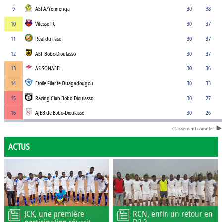
9
ASFA/Yennenga
30
38
10
Vitesse FC
30
37
11
Réal du Faso
30
37
12
ASF Bobo-Dioulasso
30
37
13
AS SONABEL
30
36
14
Etoile Filante Ouagadougou
30
33
15
Racing Club Bobo-Dioulasso
30
27
16
AJEB de Bobo-Dioulasso
30
26
Classement complet
ACTUS
JCK, une première
RCN, enfin un retour en
participation réussit
D2 ?