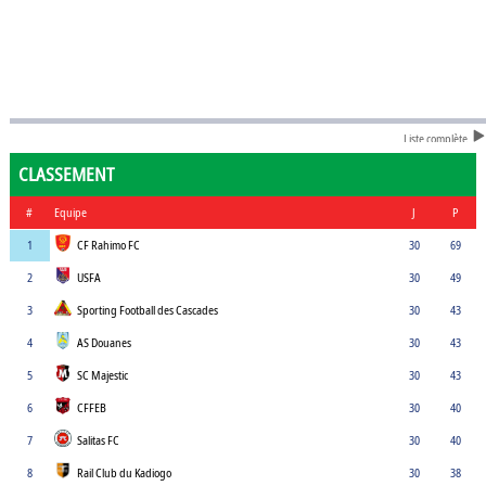
Liste complète
CLASSEMENT
#
Equipe
J
P
1
CF Rahimo FC
30
69
2
USFA
30
49
3
Sporting Football des Cascades
30
43
4
AS Douanes
30
43
5
SC Majestic
30
43
6
CFFEB
30
40
7
Salitas FC
30
40
8
Rail Club du Kadiogo
30
38