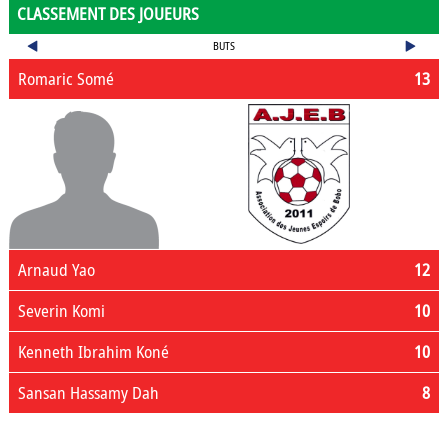
CLASSEMENT DES JOUEURS
BUTS
Romaric Somé
13
Arnaud Yao
12
Severin Komi
10
Kenneth Ibrahim Koné
10
Sansan Hassamy Dah
8