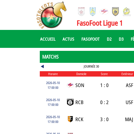
FasoFoot Ligue 1
ACCUEIL
ACTUS
FASOFOOT
D2
D3
F
MATCHS
JOURNÉE 30
Horaire
Domicile
Score
Extérieur
2026-05-10
SON
1 : 0
ASF
17:00:00
2026-05-10
RCB
0 : 2
USF
17:00:00
2026-05-10
RCK
3 : 0
MAJ
17:00:00
2026-05-10