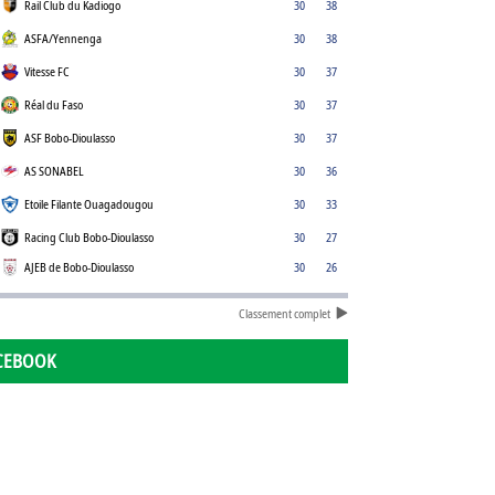
Rail Club du Kadiogo
30
38
ASFA/Yennenga
30
38
Vitesse FC
30
37
Réal du Faso
30
37
ASF Bobo-Dioulasso
30
37
AS SONABEL
30
36
Etoile Filante Ouagadougou
30
33
Racing Club Bobo-Dioulasso
30
27
AJEB de Bobo-Dioulasso
30
26
Classement complet
CEBOOK