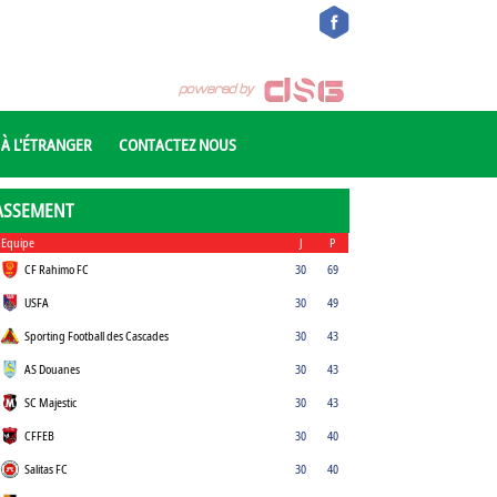
 À L'ÉTRANGER
CONTACTEZ NOUS
ASSEMENT
Equipe
J
P
CF Rahimo FC
30
69
USFA
30
49
Sporting Football des Cascades
30
43
AS Douanes
30
43
SC Majestic
30
43
CFFEB
30
40
Salitas FC
30
40