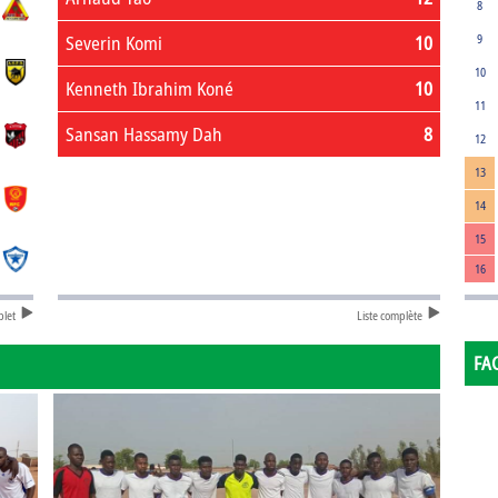
8
Severin Komi
10
9
10
Kenneth Ibrahim Koné
10
11
Sansan Hassamy Dah
8
12
13
14
15
16
plet
Liste complète
FA