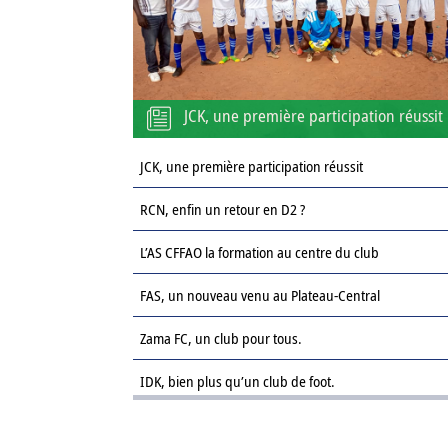
JCK, une première participation réussit
JCK, une première participation réussit
RCN, enfin un retour en D2 ?
L’AS CFFAO la formation au centre du club
FAS, un nouveau venu au Plateau-Central
Zama FC, un club pour tous.
IDK, bien plus qu’un club de foot.
Le Sahel FC : une revanche sur la saison passée.