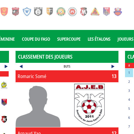
ÉMININE
COUPE DU FASO
SUPERCOUPE
LES ÉTALONS
JOUEURS
CLASSEMENT DES JOUEURS
CL
#
BUTS
1
Romaric Somé
13
2
3
4
5
6
7
Arnaud Yao
12