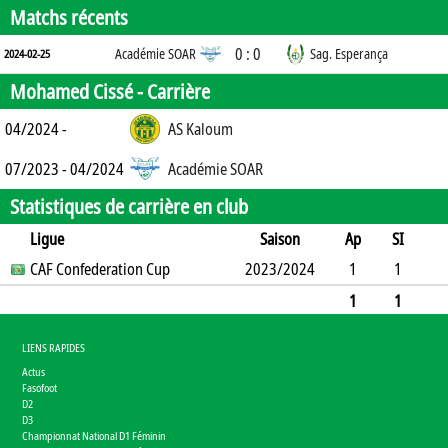
Matchs récents
0 : 0
Académie SOAR
Sag. Esperança
2024-02-25
Mohamed Cissé -
Carrière
04/2024 -
AS Kaloum
07/2023 - 04/2024
Académie SOAR
Statistiques de carrière en club
Ligue
Saison
Ap
SI
SO
CAF Confederation Cup
B
B
A
CJ
2023/2024
2J
CR
Min
1
1
0
1
0
0
0
0
66
1
1
0
1
0
0
0
0
0
66
LIENS RAPIDES
Actus
Fasofoot
D2
D3
Championnat National D1 Féminin