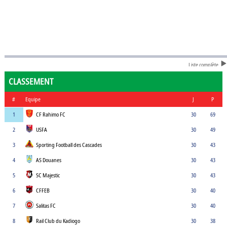
Liste complète
CLASSEMENT
#
Equipe
J
P
1
CF Rahimo FC
30
69
2
USFA
30
49
3
Sporting Football des Cascades
30
43
4
AS Douanes
30
43
5
SC Majestic
30
43
6
CFFEB
30
40
7
Salitas FC
30
40
8
Rail Club du Kadiogo
30
38