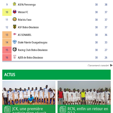
9
ASFA/Yennenga
30
38
10
Vitesse FC
30
37
11
Réal du Faso
30
37
12
ASF Bobo-Dioulasso
30
37
13
AS SONABEL
30
36
14
Etoile Filante Ouagadougou
30
33
15
Racing Club Bobo-Dioulasso
30
27
16
AJEB de Bobo-Dioulasso
30
26
Classement complet
ACTUS
JCK, une première
RCN, enfin un retour en
participation réussit
D2 ?