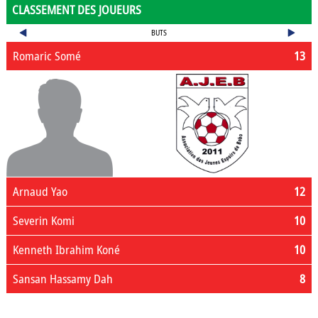
CLASSEMENT DES JOUEURS
BUTS
Romaric Somé
13
Arnaud Yao
12
Severin Komi
10
Kenneth Ibrahim Koné
10
Sansan Hassamy Dah
8