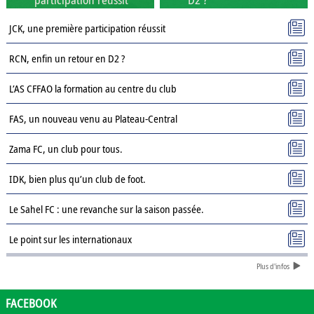
JCK, une première participation réussit
RCN, enfin un retour en D2 ?
L’AS CFFAO la formation au centre du club
FAS, un nouveau venu au Plateau-Central
Zama FC, un club pour tous.
IDK, bien plus qu’un club de foot.
Le Sahel FC : une revanche sur la saison passée.
Le point sur les internationaux
Plus d'infos
Présentation des clubs de D3 : AJSD
Présentation des clubs de D3 : ASPC Tenkodogo
FACEBOOK