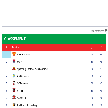
Liste complète
CLASSEMENT
#
Equipe
J
P
1
CF Rahimo FC
30
69
2
USFA
30
49
3
Sporting Football des Cascades
30
43
4
AS Douanes
30
43
5
SC Majestic
30
43
6
CFFEB
30
40
7
Salitas FC
30
40
8
Rail Club du Kadiogo
30
38