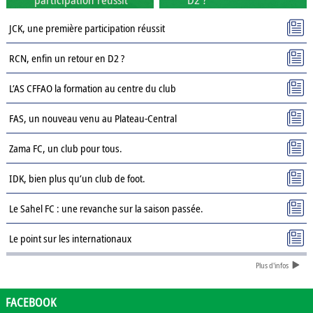
JCK, une première participation réussit
RCN, enfin un retour en D2 ?
L’AS CFFAO la formation au centre du club
FAS, un nouveau venu au Plateau-Central
Zama FC, un club pour tous.
IDK, bien plus qu’un club de foot.
Le Sahel FC : une revanche sur la saison passée.
Le point sur les internationaux
Plus d'infos
Présentation des clubs de D3 : AJSD
Présentation des clubs de D3 : ASPC Tenkodogo
FACEBOOK