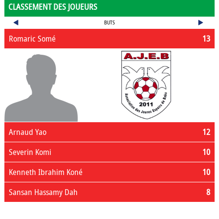
CLASSEMENT DES JOUEURS
BUTS
Romaric Somé
13
Arnaud Yao
12
Severin Komi
10
Kenneth Ibrahim Koné
10
Sansan Hassamy Dah
8