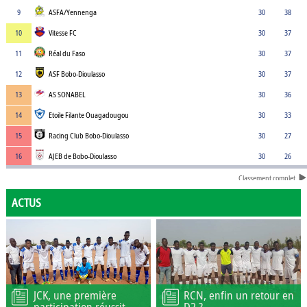
9
ASFA/Yennenga
30
38
10
Vitesse FC
30
37
11
Réal du Faso
30
37
12
ASF Bobo-Dioulasso
30
37
13
AS SONABEL
30
36
14
Etoile Filante Ouagadougou
30
33
15
Racing Club Bobo-Dioulasso
30
27
16
AJEB de Bobo-Dioulasso
30
26
Classement complet
ACTUS
JCK, une première
RCN, enfin un retour en
participation réussit
D2 ?