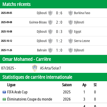
Matchs récents
0 : 6
Djibouti
Burkina Faso
2025-09-05
2 : 0
Guinea-Bissau
Djibouti
2025-09-08
0 : 3
Djibouti
Egypt
2025-10-08
1 : 2
Djibouti
Sierra Leone
2025-10-12
1 : 0
Bahrain
Djibouti
2025-11-26
Omar Mohamed -
Carrière
07/2025 -
AS Arta/Solar7
Statistiques de carrière internationale
Ligue
Saison
Ap
SI
SO
FIFA Arab Cup
B
B
A
CJ
2J
2025
CR
Min
1
0
1
Éliminatoires Coupe du monde
0
0
0
0
0
2026
0
65
3
0
0
1
0
0
0
0
0
270
4
0