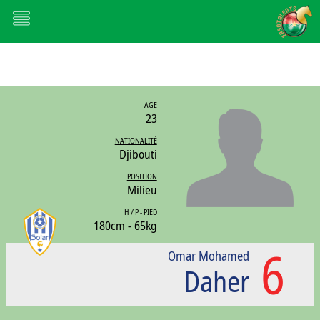
AGE
23
NATIONALITÉ
Djibouti
POSITION
Milieu
H / P - PIED
180cm - 65kg
6
Omar Mohamed
Daher