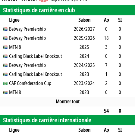
Statistiques de carrière en club
Ligue
Saison
Ap
SI
SO
Betway Premiership
B
B
A
CJ
2026/2027
2J
CR
Min
0
0
0
Betway Premiership
1
0
0
0
2025/2026
0
0
0
18
0
1
MTN 8
7
0
0
0
0
2025
0
1610
3
0
0
Carling Black Label Knockout
0
0
0
0
2024
0
270
0
0
0
Betway Premiership
1
0
0
2024/2025
0
0
0
7
0
0
Carling Black Label Knockout
4
0
0
1
0
2023
0
630
1
0
0
CAF Confederation Cup
0
0
0
2023/2024
0
0
90
2
0
0
MTN 8
3
0
0
0
2023
0
180
0
0
0
1
0
0
0
0
0
Montrer tout
54
0
Statistiques de carrière internationale
2
47
0
0
5
0
0
4833
Ligue
Saison
Ap
SI