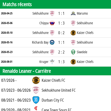
Matchs récents
1 : 1
Sekhukhune
Marumo
2026-04-25
1 : 3
Chippa
Sekhukhune
2026-05-06
0 : 2
Sekhukhune
Kaizer Chiefs
2026-05-10
1 : 1
Richards Bay
Sekhukhune
2026-05-16
2 : 2
Sekhukhune
Siwelele
2026-05-23
1 : 3
Kruger
Kaizer Chiefs
2026-08-01
Renaldo Leaner -
Carrière
07/2026 -
Kaizer Chiefs FC
07/2023 - 06/2026
Sekhukhune United FC
08/2021 - 06/2023
Durban City FC
09/2020 - 08/2021
Cape Town Spurs FC