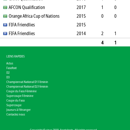
0
AFCON Qualification
0
0
0
0
2017
0
90
1
0
0
Orange Africa Cup of Nations
0
0
0
0
2015
0
90
0
0
0
FIFA Friendlies
4
0
0
0
0
2015
0
0
FIFA Friendlies
2014
2
1
1
1
0
0
0
0
76
4
1
1
7
0
0
0
0
0
256
LIENS RAPIDES
Actus
Fasofoot
D2
D3
Championnat National D1 Féminin
Championnat National D2 Féminin
Coupe du Faso Féminine
Supercoupe Féminine
Coupe du Faso
Supercoupe
Joueurs à l'étranger
Contactez nous
Copyright © since 2018, fasotalents. All rights reserved.