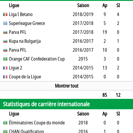
Ligue
Saison
Ap
SI
SO
Liga I Betano
B
B
A
CJ
2018/2019
2J
CR
Min
9
4
2
Superleague Greece
11
0
1
2017/2018
0
0
472
5
2
1
Parva PFL
3
0
0
1
2017/2018
0
0
238
19
0
1
Kupa na Bulgarija
0
0
3
2016/2017
1
0
1683
2
1
0
Parva PFL
1
0
1
2016/2017
0
0
99
10
0
2
Orange CAF Confederation Cup
1
1
1
0
2015
0
802
3
0
0
Ligue 2
0
0
0
2014/2015
0
0
270
13
2
2
Coupe de la Ligue
11
0
0
0
2014/2015
0
0
937
0
0
0
1
0
0
0
0
0
Montrer tout
85
12
Statistiques de carrière internationale
9
37
1
1
11
2
0
6481
Ligue
Saison
Ap
SI
SO
Éliminatoires Coupe du monde
B
B
A
CJ
2J
2018
CR
Min
0
0
0
CHAN Qualification
2
0
0
0
2016
0
0
1
0