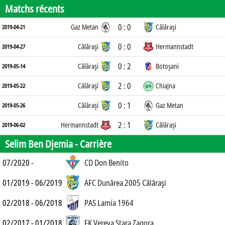
Matchs récents
0 : 0
Gaz Metan
Călăraşi
2019-04-21
0 : 0
Călăraşi
Hermannstadt
2019-04-27
0 : 2
Călăraşi
Botoşani
2019-05-14
2 : 0
Călăraşi
Chiajna
2019-05-22
0 : 1
Călăraşi
Gaz Metan
2019-05-26
2 : 1
Hermannstadt
Călăraşi
2019-06-02
Selim Ben Djemia -
Carrière
07/2020 -
CD Don Benito
01/2019 - 06/2019
AFC Dunărea 2005 Călăraşi
02/2018 - 06/2018
PAS Lamía 1964
02/2017 - 01/2018
FK Vereya Stara Zagora