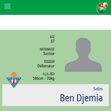
AGE
37
NATIONALITÉ
Tunisie
POSITION
Défenseur
H / P - PIED
186cm - 70kg
Selim
Ben Djemia