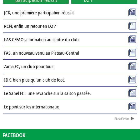
JCK, une première participation réussit
RCN, enfin un retour en D2 ?
L’AS CFFAO la formation au centre du club
FAS, un nouveau venu au Plateau-Central
Zama FC, un club pour tous.
IDK, bien plus qu’un club de foot.
Le Sahel FC : une revanche sur la saison passée.
Le point sur les internationaux
Plus d'infos
Présentation des clubs de D3 : AJSD
Présentation des clubs de D3 : ASPC Tenkodogo
FACEBOOK