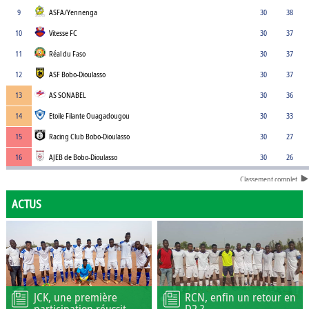
9
ASFA/Yennenga
30
38
10
Vitesse FC
30
37
11
Réal du Faso
30
37
12
ASF Bobo-Dioulasso
30
37
13
AS SONABEL
30
36
14
Etoile Filante Ouagadougou
30
33
15
Racing Club Bobo-Dioulasso
30
27
16
AJEB de Bobo-Dioulasso
30
26
Classement complet
ACTUS
JCK, une première
RCN, enfin un retour en
participation réussit
D2 ?