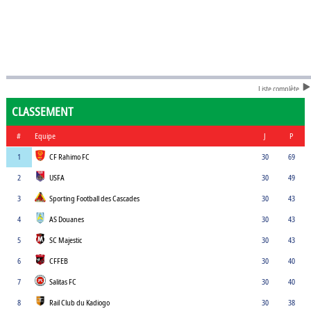
Liste complète
CLASSEMENT
#
Equipe
J
P
1
CF Rahimo FC
30
69
2
USFA
30
49
3
Sporting Football des Cascades
30
43
4
AS Douanes
30
43
5
SC Majestic
30
43
6
CFFEB
30
40
7
Salitas FC
30
40
8
Rail Club du Kadiogo
30
38