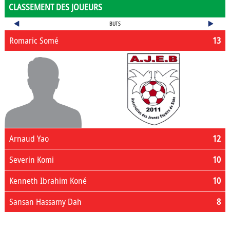
CLASSEMENT DES JOUEURS
BUTS
Romaric Somé
13
Arnaud Yao
12
Severin Komi
10
Kenneth Ibrahim Koné
10
Sansan Hassamy Dah
8