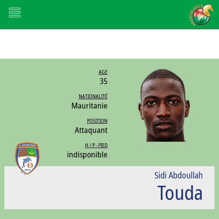
AGE
35
NATIONALITÉ
Mauritanie
POSITION
Attaquant
H / P - PIED
indisponible
Sidi Abdoullah
Touda