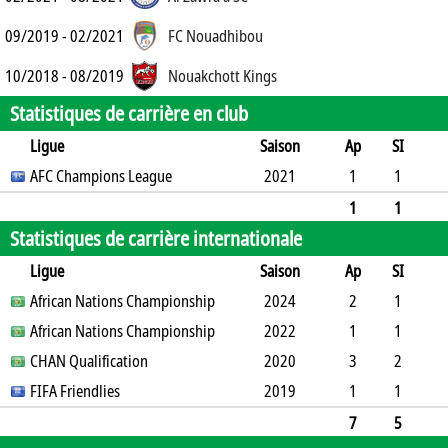
09/2019 - 02/2021
FC Nouadhibou
10/2018 - 08/2019
Nouakchott Kings
Statistiques de carrière en club
Ligue
Saison
Ap
SI
SO
AFC Champions League
B
B
A
CJ
2J
2021
CR
Min
1
1
0
1
0
0
0
0
0
17
1
1
Statistiques de carrière internationale
0
1
0
0
0
0
0
17
Ligue
Saison
Ap
SI
SO
African Nations Championship
B
B
A
CJ
2J
2024
CR
Min
2
1
1
African Nations Championship
3
0
0
1
0
2022
0
60
1
1
0
CHAN Qualification
3
0
0
0
0
2020
0
15
3
2
0
FIFA Friendlies
2
2
0
0
2019
0
160
1
1
0
1
0
0
0
0
10
7
5