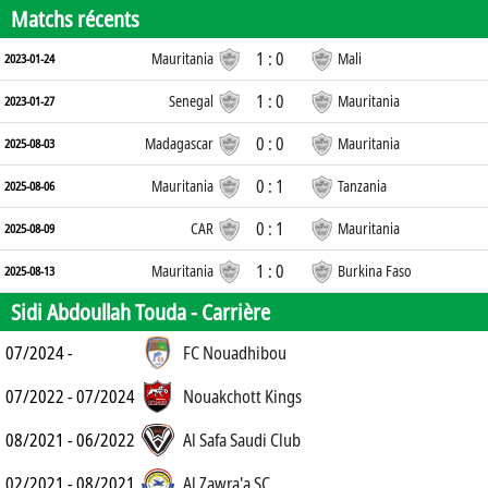
Matchs récents
1 : 0
Mauritania
Mali
2023-01-24
1 : 0
Senegal
Mauritania
2023-01-27
0 : 0
Madagascar
Mauritania
2025-08-03
0 : 1
Mauritania
Tanzania
2025-08-06
0 : 1
CAR
Mauritania
2025-08-09
1 : 0
Mauritania
Burkina Faso
2025-08-13
Sidi Abdoullah Touda -
Carrière
07/2024 -
FC Nouadhibou
07/2022 - 07/2024
Nouakchott Kings
08/2021 - 06/2022
Al Safa Saudi Club
02/2021 - 08/2021
Al Zawra'a SC